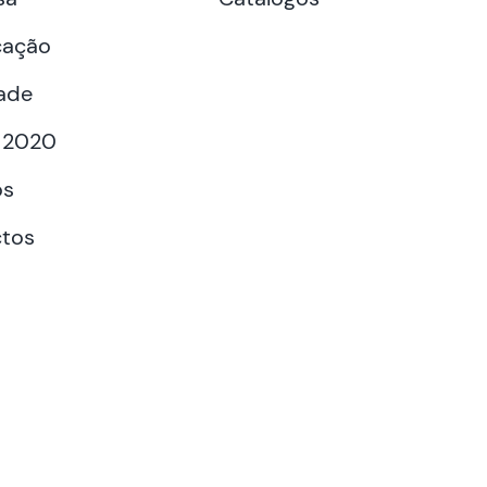
cação
ade
 2020
os
tos