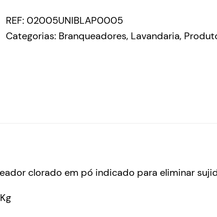
REF:
02005UNIBLAP0005
Categorias:
Branqueadores
,
Lavandaria
,
Produt
ador clorado em pó indicado para eliminar sujid
Kg