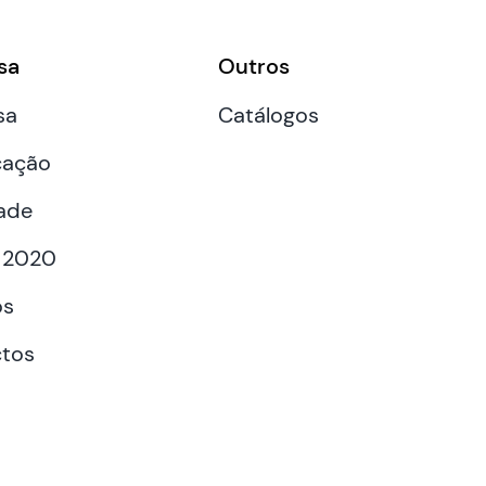
sa
Outros
sa
Catálogos
cação
ade
 2020
os
tos