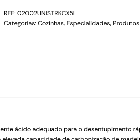
REF:
02002UNISTRKCX5L
Categorias:
Cozinhas
,
Especialidades
,
Produtos
ente ácido adequado para o desentupimento rápi
elevada capacidade de carbonização de madeira,