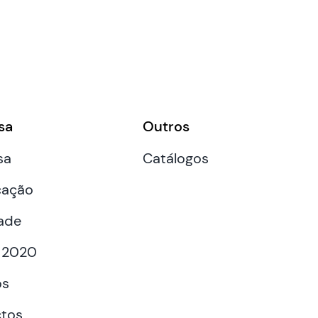
sa
Outros
sa
Catálogos
cação
ade
 2020
os
tos