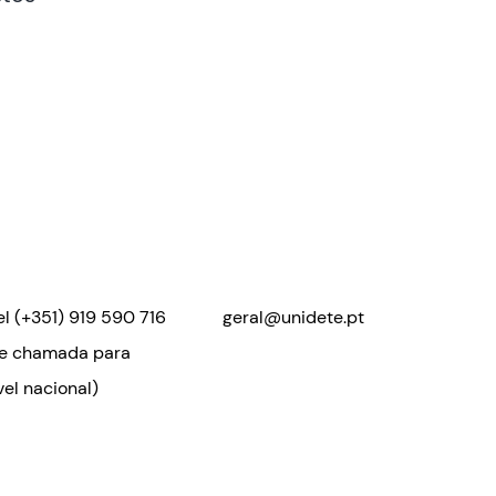
el
(+351) 919 590 716
geral@unidete.pt
de chamada para
el nacional)