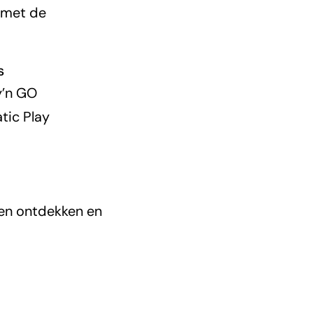
 met de
s
y’n GO
tic Play
nen ontdekken en