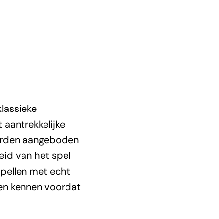
klassieke
 aantrekkelijke
 worden aangeboden
eid van het spel
spellen met echt
ren kennen voordat