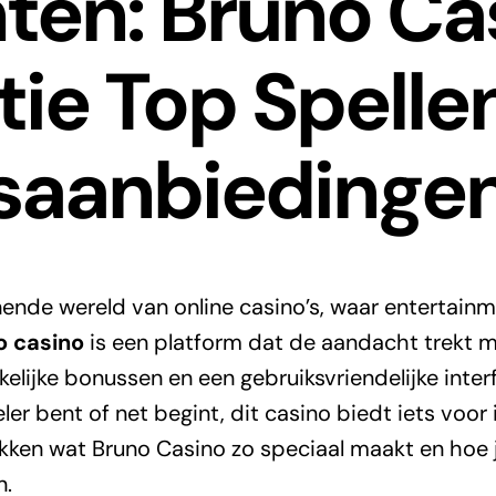
en: Bruno Cas
tie Top Spelle
saanbiedinge
ende wereld van online casino’s, waar entertain
o casino
is een platform dat de aandacht trekt m
kelijke bonussen en een gebruiksvriendelijke inter
er bent of net begint, dit casino biedt iets voor
ken wat Bruno Casino zo speciaal maakt en hoe j
n.