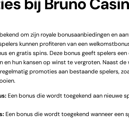
es bij Bruno Casi
bekend om zijn royale bonusaanbiedingen en aant
spelers kunnen profiteren van een welkomstbonus
nus en gratis spins. Deze bonus geeft spelers een
n en hun kansen op winst te vergroten. Naast d
regelmatig promoties aan bestaande spelers, zoa
ooien.
s:
Een bonus die wordt toegekend aan nieuwe spe
s:
Een bonus die wordt toegekend wanneer een sp