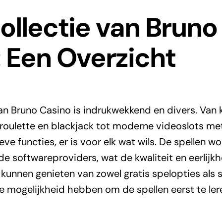
ollectie van Bruno
 Een Overzicht
van Bruno Casino is indrukwekkend en divers. Van 
 roulette en blackjack tot moderne videoslots met
eve functies, er is voor elk wat wils. De spellen
softwareproviders, wat de kwaliteit en eerlijkh
 kunnen genieten van zowel gratis spelopties als 
e mogelijkheid hebben om de spellen eerst te le