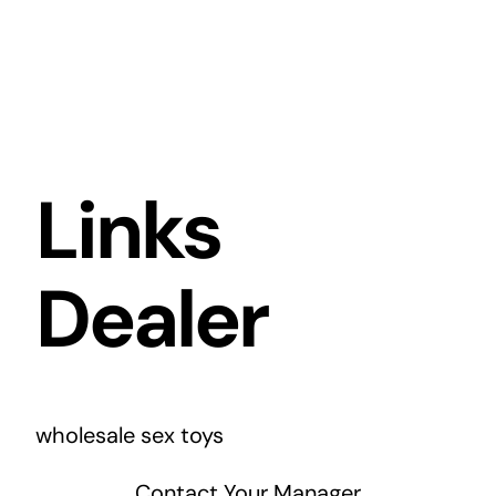
Links
Dealer
wholesale sex toys
Contact Your Manager