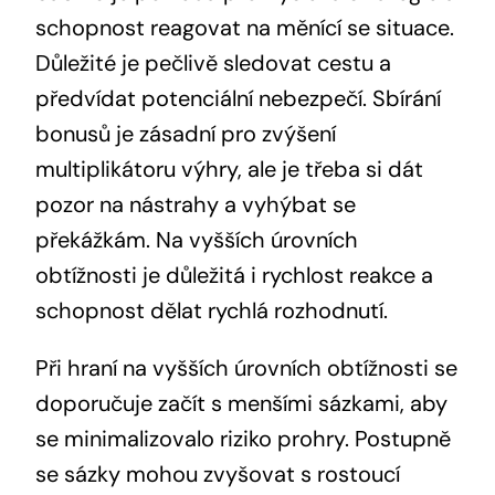
schopnost reagovat na měnící se situace.
Důležité je pečlivě sledovat cestu a
předvídat potenciální nebezpečí. Sbírání
bonusů je zásadní pro zvýšení
multiplikátoru výhry, ale je třeba si dát
pozor na nástrahy a vyhýbat se
překážkám. Na vyšších úrovních
obtížnosti je důležitá i rychlost reakce a
schopnost dělat rychlá rozhodnutí.
Při hraní na vyšších úrovních obtížnosti se
doporučuje začít s menšími sázkami, aby
se minimalizovalo riziko prohry. Postupně
se sázky mohou zvyšovat s rostoucí