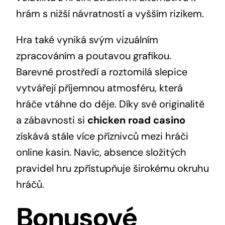
hrám s nižší návratností a vyšším rizikem.
Hra také vyniká svým vizuálním
zpracováním a poutavou grafikou.
Barevné prostředí a roztomilá slepice
vytvářejí příjemnou atmosféru, která
hráče vtáhne do děje. Díky své originalitě
a zábavnosti si
chicken road casino
získává stále více příznivců mezi hráči
online kasin. Navíc, absence složitých
pravidel hru zpřístupňuje širokému okruhu
hráčů.
Bonusové