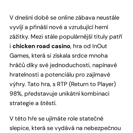
V dnešní době se online zábava neustále
vyvíjí a přináší nové a vzrušující herní
zážitky. Mezi stále populárnější tituly patří
i
chicken road casino
, hra od InOut
Games, která si získala srdce mnoha
hráčů díky své jednoduchosti, napínavé
hratelnosti a potenciálu pro zajímavé
výhry. Tato hra, s RTP (Return to Player)
98%, představuje unikátní kombinaci
strategie a štěstí.
V této hře se ujímáte role statečné
slepice, která se vydává na nebezpečnou