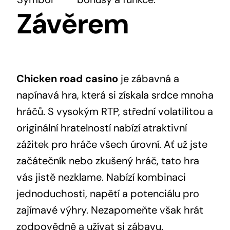
Závěrem
Chicken road casino
je zábavná a
napínavá hra, která si získala srdce mnoha
hráčů. S vysokým RTP, střední volatilitou a
originální hratelností nabízí atraktivní
zážitek pro hráče všech úrovní. Ať už jste
začátečník nebo zkušený hráč, tato hra
vás jistě nezklame. Nabízí kombinaci
jednoduchosti, napětí a potenciálu pro
zajímavé výhry. Nezapomeňte však hrát
zodpovědně a užívat si zábavu.