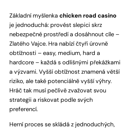
Základní myšlenka
chicken road casino
je jednoduchá: provést slepici skrz
nebezpečné prostředí a dosáhnout cíle –
Zlatého Vajce. Hra nabízí čtyři úrovně
obtížnosti – easy, medium, hard a
hardcore – každá s odlišnými překážkami
a výzvami. Vyšší obtížnost znamená větší
riziko, ale také potenciálně vyšší výhry.
Hráč tak musí pečlivě zvažovat svou
strategii a riskovat podle svých
preferencí.
Herní proces se skládá z jednoduchých,