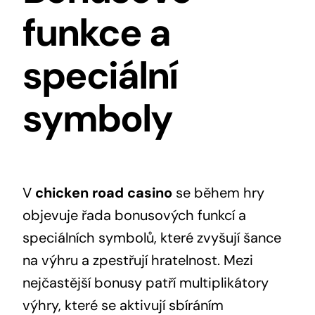
funkce a
speciální
symboly
V
chicken road casino
se během hry
objevuje řada bonusových funkcí a
speciálních symbolů, které zvyšují šance
na výhru a zpestřují hratelnost. Mezi
nejčastější bonusy patří multiplikátory
výhry, které se aktivují sbíráním