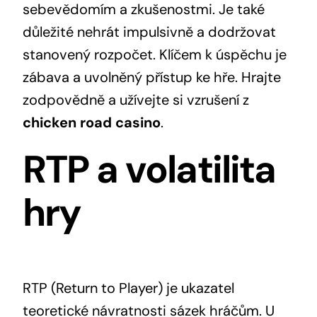
sebevědomím a zkušenostmi. Je také
důležité nehrát impulsivně a dodržovat
stanovený rozpočet. Klíčem k úspěchu je
zábava a uvolněný přístup ke hře. Hrajte
zodpovědně a užívejte si vzrušení z
chicken road casino
.
RTP a volatilita
hry
RTP (Return to Player) je ukazatel
teoretické návratnosti sázek hráčům. U