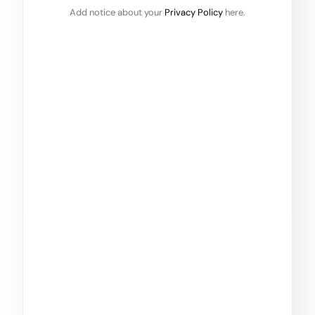
Add notice about your
Privacy Policy
here.