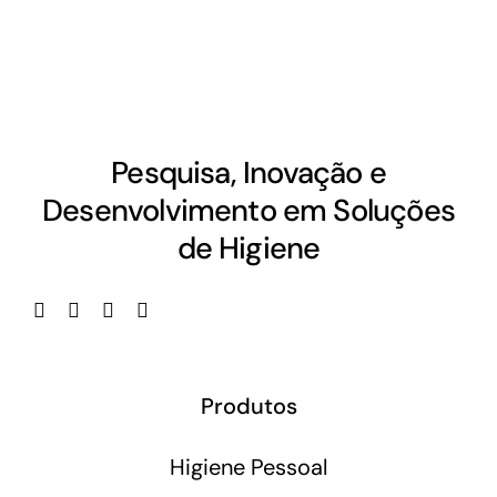
Pesquisa, Inovação e
Desenvolvimento em Soluções
de Higiene
Produtos
Higiene Pessoal