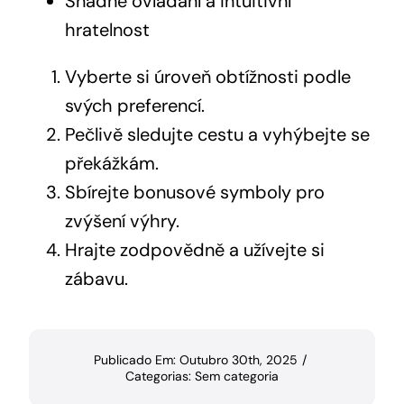
Snadné ovládání a intuitivní
hratelnost
Vyberte si úroveň obtížnosti podle
svých preferencí.
Pečlivě sledujte cestu a vyhýbejte se
překážkám.
Sbírejte bonusové symboly pro
zvýšení výhry.
Hrajte zodpovědně a užívejte si
zábavu.
Publicado Em: Outubro 30th, 2025
/
Categorias:
Sem categoria