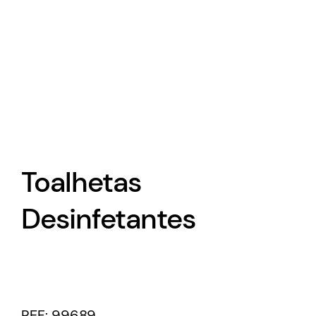
Toalhetas
Desinfetantes
REF:
99689