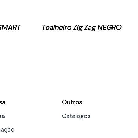
g SMART
Toalheiro Zig Zag NEGRO
sa
Outros
sa
Catálogos
cação