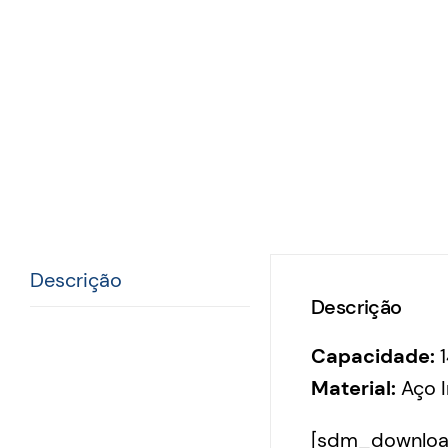
Descrição
Descrição
Capacidade:
Material:
Aço I
[sdm_download