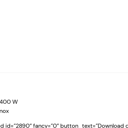
1400 W
nox
 id=”2890″ fancy=”0″ button_text=”Download da