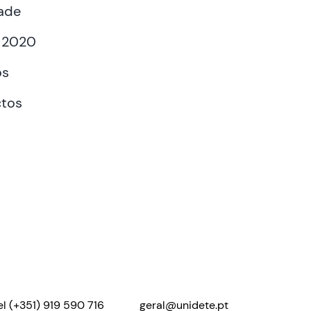
ade
 2020
os
tos
el
(+351) 919 590 716
geral@unidete.pt