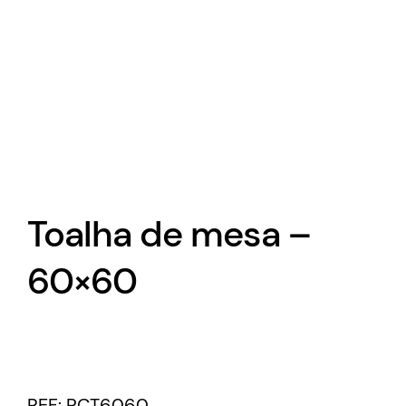
Toalha de mesa –
60×60
REF:
PCT6060