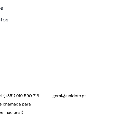
os
tos
el
(+351) 919 590 716
geral@unidete.pt
de chamada para
el nacional)