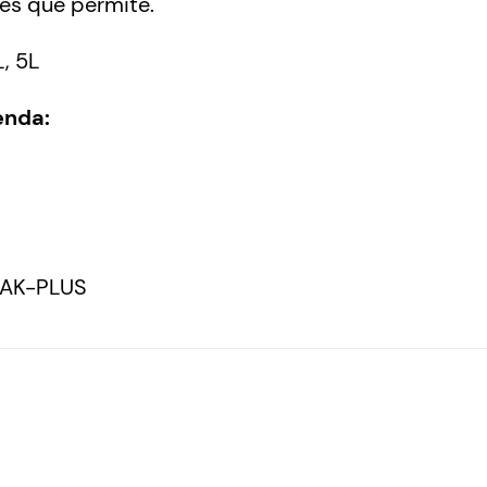
ões que permite.
L, 5L
enda:
-AK-PLUS