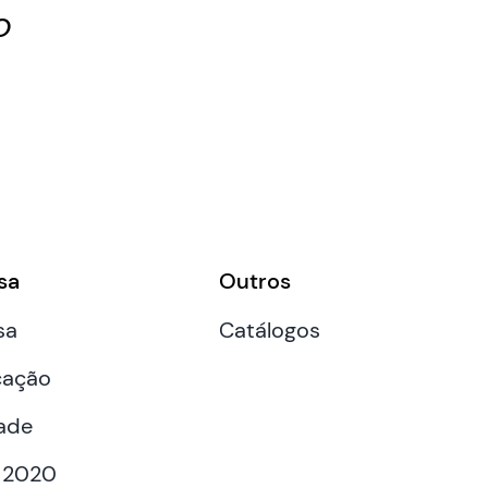
O
sa
Outros
sa
Catálogos
cação
ade
 2020