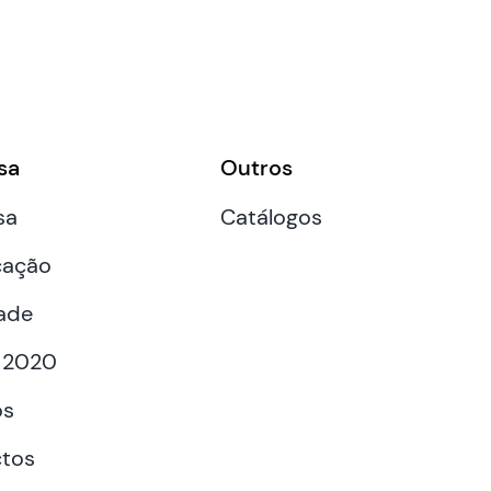
sa
Outros
sa
Catálogos
cação
ade
 2020
os
tos