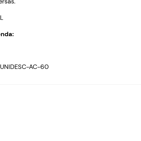
ersas.
L
enda:
a-UNIDESC-AC-60