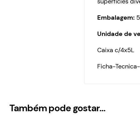
superfícies div
Embalagem:
5
Unidade de v
Caixa c/4x5L
Ficha-Tecnic
Também pode gostar…