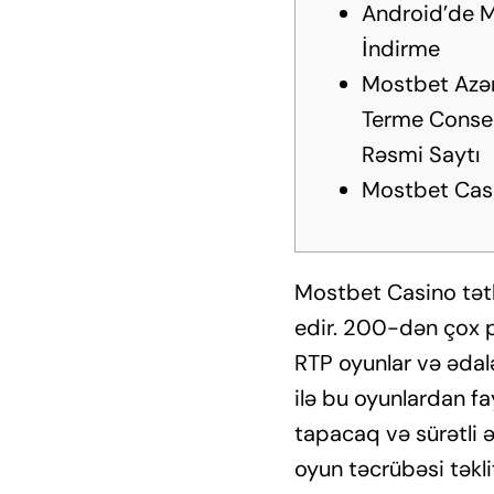
Android’de 
İndirme
Mostbet Azə
Terme Consei
Rəsmi Saytı
Mostbet Cas
Mostbet Casino tətb
edir. 200-dən çox pr
RTP oyunlar və ədalə
ilə bu oyunlardan f
tapacaq və sürətli 
oyun təcrübəsi təklif