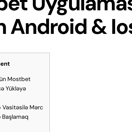
et Uygulamas
in Android & Io
ent
çün Mostbet
cə Yükləyə
Vasitəsilə Mərc
 Başlamaq