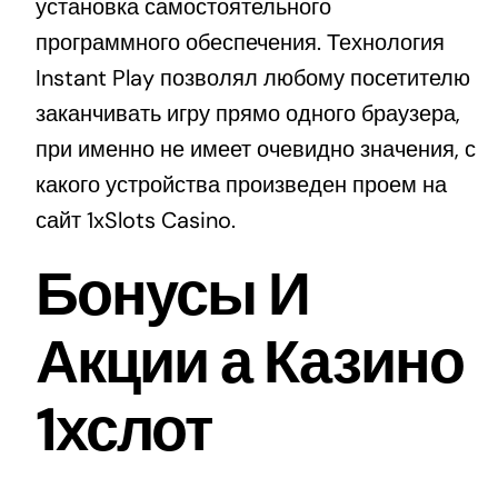
установка самостоятельного
программного обеспечения. Технология
Instant Play позволял любому посетителю
заканчивать игру прямо одного браузера,
при именно не имеет очевидно значения, с
какого устройства произведен проем на
сайт 1xSlots Casino.
Бонусы И
Акции а Казино
1хслот