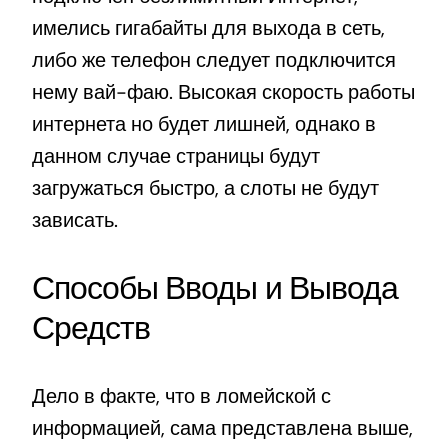
имелись гигабайты для выхода в сеть,
либо же телефон следует подключится
нему вай-фаю. Высокая скорость работы
интернета но будет лишней, однако в
данном случае страницы будут
загружаться быстро, а слоты не будут
зависать.
Способы Вводы и Вывода
Средств
Дело в факте, что в ломейской с
информацией, сама представлена выше,