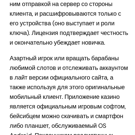
ним отправкой на сервер со стороны
клиента, и расшифровываются только с
его устройства (оно выступает и роли
ключа). Лицензия подтверждает честность
и окончательно убеждает новичка.
Азартный игрок или вращать барабаны
любимой слотов и отслеживать аккаунтом
в лайт версии официального сайта, а
также используя для этого оригинальные
мобильный клиент. Приложение казино
является официальным игровым софтом,
бейсибцем можно скачивать и смартфон
либо планшет, обслуживаемый OS