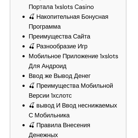
Портала 1xslots Casino
🍒 Накопительная Бонусная
Программа
Преимущества Сайта
🍒 Разнообразие Игр
Мобильное Приложение 1xslots
Для Андроид
Ввод же Вывод Денег
🍒 Преимущества Мобильной
Версии 1хслотс
🍒 вывод И Ввод неснижаемых
С Мобильника
🍒 Правила Внесения
Денежных