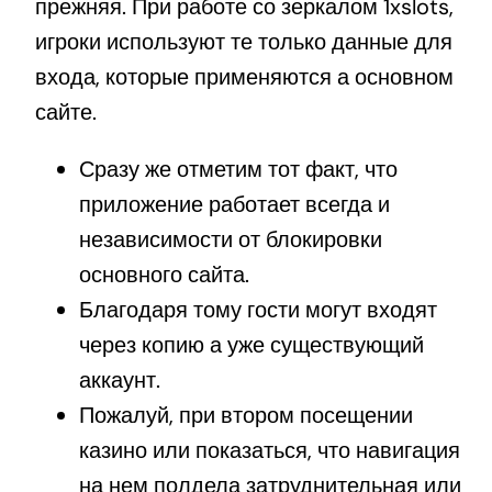
прежняя. При работе со зеркалом 1xslots,
игроки используют те только данные для
входа, которые применяются а основном
сайте.
Сразу же отметим тот факт, что
приложение работает всегда и
независимости от блокировки
основного сайта.
Благодаря тому гости могут входят
через копию а уже существующий
аккаунт.
Пожалуй, при втором посещении
казино или показаться, что навигация
на нем полдела затруднительная или