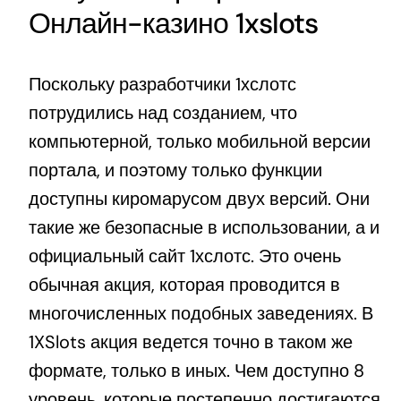
Онлайн-казино 1xslots
Поскольку разработчики 1хслотс
потрудились над созданием, что
компьютерной, только мобильной версии
портала, и поэтому только функции
доступны киромарусом двух версий. Они
такие же безопасные в использовании, а и
официальный сайт 1хслотс. Это очень
обычная акция, которая проводится в
многочисленных подобных заведениях. В
1XSlots акция ведется точно в таком же
формате, только в иных. Чем доступно 8
уровень, которые постепенно достигаются