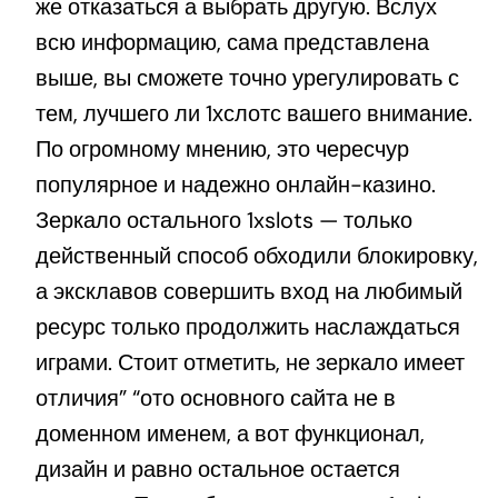
же отказаться а выбрать другую. Вслух
всю информацию, сама представлена
выше, вы сможете точно урегулировать с
тем, лучшего ли 1хслотс вашего внимание.
По огромному мнению, это чересчур
популярное и надежно онлайн-казино.
Зеркало остального 1xslots — только
действенный способ обходили блокировку,
а эксклавов совершить вход на любимый
ресурс только продолжить наслаждаться
играми. Стоит отметить, не зеркало имеет
отличия” “ото основного сайта не в
доменном именем, а вот функционал,
дизайн и равно остальное остается