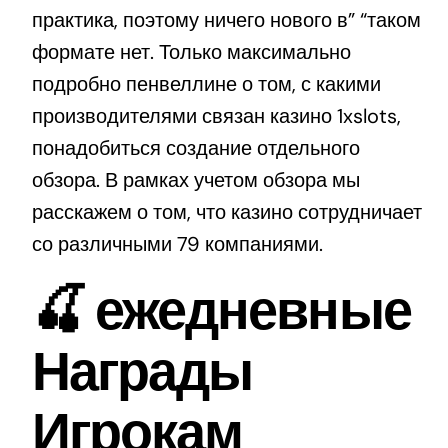
практика, поэтому ничего нового в” “таком
формате нет. Только максимально
подробно пенвеллине о том, с какими
производителями связан казино 1xslots,
понадобиться создание отдельного
обзора. В рамках учетом обзора мы
расскажем о том, что казино сотрудничает
со различными 79 компаниями.
🍒 ежедневные
Награды
Игрокам