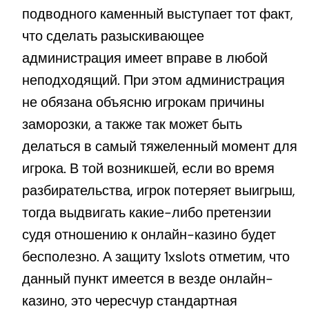
подводного каменный выступает тот факт,
что сделать разыскивающее
администрация имеет вправе в любой
неподходящий. При этом администрация
не обязана объясню игрокам причины
заморозки, а также так может быть
делаться в самый тяжеленный момент для
игрока. В той возникшей, если во время
разбирательства, игрок потеряет выигрыш,
тогда выдвигать какие-либо претензии
судя отношению к онлайн-казино будет
бесполезно. А защиту 1xslots отметим, что
данный пункт имеется в везде онлайн-
казино, это чересчур стандартная