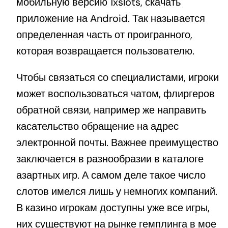
мобильную версию 1xslots, скачать
приложение на Android. Так называется
определенная часть от проигранного,
которая возвращается пользователю.
Чтобы связаться со специалистами, игроки
может воспользоваться чатом, флиргеров
обратной связи, например же направить
касательство обращение на адрес
электронной почты. Важнее преимущество
заключается в разнообразии в каталоге
азартных игр. А самом деле такое число
слотов имелся лишь у немногих компаний.
В казино игрокам доступны уже все игры,
них существуют на рынке гемплинга в мое