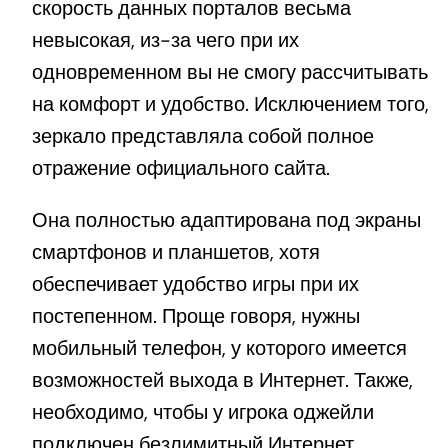
скорость данных порталов весьма
невысокая, из-за чего при их
одновременном вы не смогу рассчитывать
на комфорт и удобство. Исключением того,
зеркало представляла собой полное
отражение официального сайта.
Она полностью адаптирована под экраны
смартфонов и планшетов, хотя
обеспечивает удобство игры при их
постепенном. Проще говоря, нужны
мобильный телефон, у которого имеется
возможностей выхода в Интернет. Также,
необходимо, чтобы у игрока оджейли
подключен безлимитный Интернет,