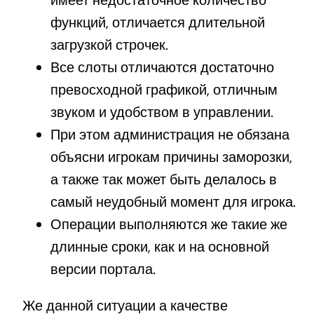
имеет недостаточное количество
функций, отличается длительной
загрузкой строчек.
Все слоты отличаются достаточно
превосходной графикой, отличным
звуком и удобством в управлении.
При этом администрация не обязана
объясни игрокам причины заморозки,
а также так может быть делалось в
самый неудобный момент для игрока.
Операции выполняются же такие же
длинные сроки, как и на основной
версии портала.
Же данной ситуации а качестве