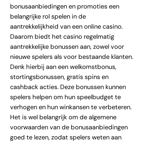
bonusaanbiedingen en promoties een
belangrijke rol spelen in de
aantrekkelijkheid van een online casino.
Daarom biedt het casino regelmatig
aantrekkelijke bonussen aan, zowel voor
nieuwe spelers als voor bestaande klanten.
Denk hierbij aan een welkomstbonus,
stortingsbonussen, gratis spins en
cashback acties. Deze bonussen kunnen
spelers helpen om hun speelbudget te
verhogen en hun winkansen te verbeteren.
Het is wel belangrijk om de algemene
voorwaarden van de bonusaanbiedingen
goed te lezen, zodat spelers weten aan