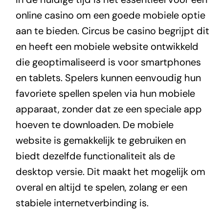
online casino om een goede mobiele optie
aan te bieden. Circus be casino begrijpt dit
en heeft een mobiele website ontwikkeld
die geoptimaliseerd is voor smartphones
en tablets. Spelers kunnen eenvoudig hun
favoriete spellen spelen via hun mobiele
apparaat, zonder dat ze een speciale app
hoeven te downloaden. De mobiele
website is gemakkelijk te gebruiken en
biedt dezelfde functionaliteit als de
desktop versie. Dit maakt het mogelijk om
overal en altijd te spelen, zolang er een
stabiele internetverbinding is.