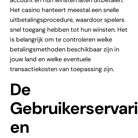
Het casino hanteert meestal een snelle
uitbetalingsprocedure, waardoor spelers
snel toegang hebben tot hun winsten. Het
is belangrijk om te controleren welke
betalingsmethoden beschikbaar zijn in
jouw land en welke eventuele
transactiekosten van toepassing zijn.
De
Gebruikerservar
en