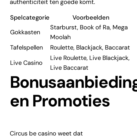
authenticiteit ten goede komt.
Spelcategorie
Voorbeelden
Starburst, Book of Ra, Mega
Gokkasten
Moolah
Tafelspellen
Roulette, Blackjack, Baccarat
Live Roulette, Live Blackjack,
Live Casino
Live Baccarat
Bonusaanbiedin
en Promoties
Circus be casino weet dat