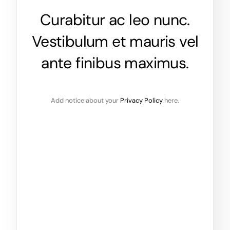
Curabitur ac leo nunc.
Vestibulum et mauris vel
ante finibus maximus.
Add notice about your
Privacy Policy
here.