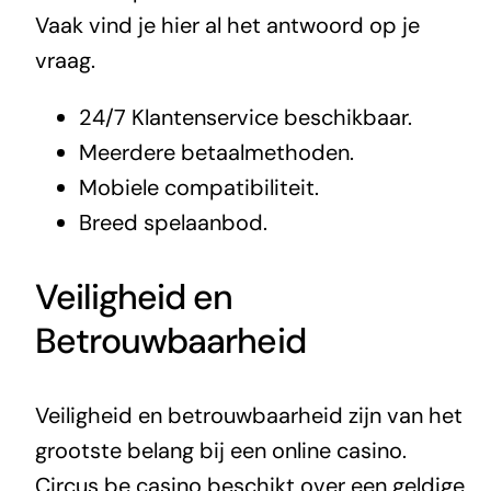
Vaak vind je hier al het antwoord op je
vraag.
24/7 Klantenservice beschikbaar.
Meerdere betaalmethoden.
Mobiele compatibiliteit.
Breed spelaanbod.
Veiligheid en
Betrouwbaarheid
Veiligheid en betrouwbaarheid zijn van het
grootste belang bij een online casino.
Circus be casino beschikt over een geldige