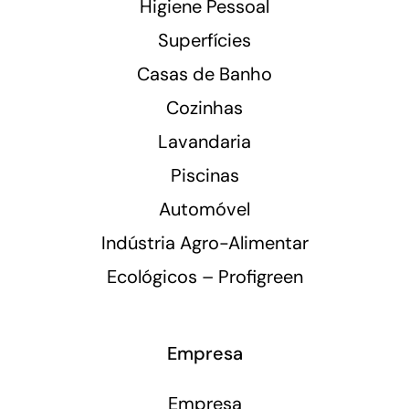
Higiene Pessoal
Superfícies
Casas de Banho
Cozinhas
Lavandaria
Piscinas
Automóvel
Indústria Agro-Alimentar
Ecológicos – Profigreen
Empresa
Empresa