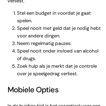
verliest.
Stel een budget in voordat je gaat
spelen.
Speel nooit met geld dat je nodig hebt
voor andere dingen.
Neem regelmatig pauzes.
Speel nooit onder invloed van alcohol
of drugs.
Zoek hulp als je merkt dat je controle
over je speelgedrag verliest.
Mobiele Opties
In de huidige tijd is het essentieel voor een