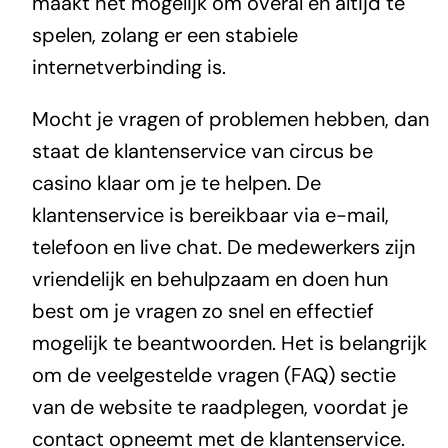
maakt het mogelijk om overal en altijd te
spelen, zolang er een stabiele
internetverbinding is.
Mocht je vragen of problemen hebben, dan
staat de klantenservice van circus be
casino klaar om je te helpen. De
klantenservice is bereikbaar via e-mail,
telefoon en live chat. De medewerkers zijn
vriendelijk en behulpzaam en doen hun
best om je vragen zo snel en effectief
mogelijk te beantwoorden. Het is belangrijk
om de veelgestelde vragen (FAQ) sectie
van de website te raadplegen, voordat je
contact opneemt met de klantenservice.