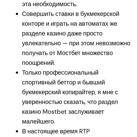
эта необходимость.
Совершить ставки в букмекерской
конторе и играть на автоматах же
разделе казино даже просто
увлекательно — при этом невозможно
получать от Мостбет множество
поощрений.
Только профессиональный
спортивный беттор и бывший
букмекерский копирайтер, я мне с
уверенностью сказать, что раздел
казино Mostbet заслуживает
малейшего.
В настоящее время RTP