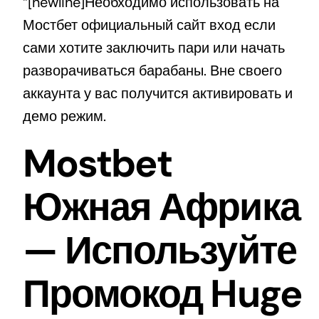
“[newline]Необходимо использовать на
Мостбет официальный сайт вход если
сами хотите заключить пари или начать
разворачиваться барабаны. Вне своего
аккаунта у вас получится активировать и
демо режим.
Mostbet
Южная Африка
— Используйте
Промокод Huge