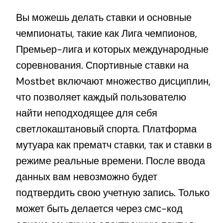
Вы можешь делать ставки и основные
чемпионаты, такие как Лига чемпионов,
Премьер-лига и которых международные
соревнования. Спортивные ставки на
Mostbet включают множество дисциплин,
что позволяет каждый пользователю
найти неподходящее для себя
светлокаштановый спорта. Платформа
мутуара как прематч ставки, так и ставки в
режиме реальные времени. После ввода
данных вам невозможно будет
подтвердить свою учетную запись. Только
может быть делается через смс-код