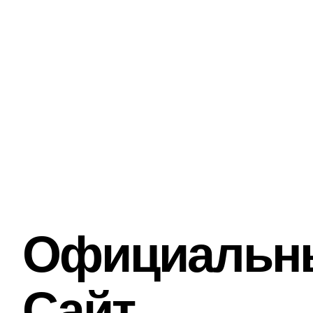
Официальн
Сайт