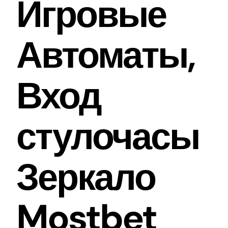
Игровые
Автоматы,
Вход
стулочасы
Зеркало
Mostbet