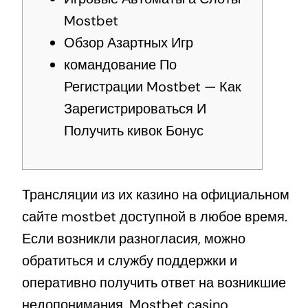
Mostbet
Обзор Азартных Игр
командование По
Регистрации Mostbet — Как
Зарегистрироваться И
Получить кивок Бонус
Трансляции из их казино на официальном
сайте mostbet доступной в любое время.
Если возникли разногласия, можно
обратиться и службу поддержки и
оперативно получить ответ на возникшие
недопонимания. Mostbet casino