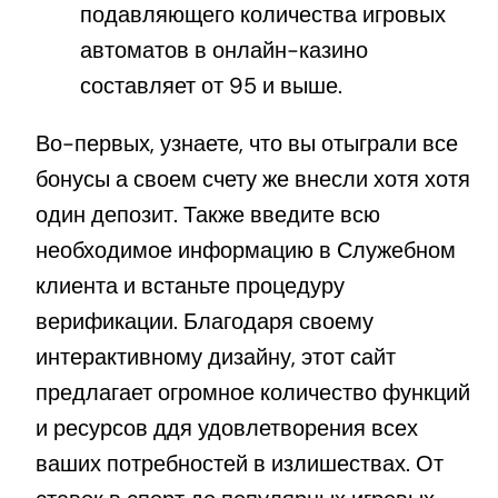
подавляющего количества игровых
автоматов в онлайн-казино
составляет от 95 и выше.
Во-первых, узнаете, что вы отыграли все
бонусы а своем счету же внесли хотя хотя
один депозит. Также введите всю
необходимое информацию в Служебном
клиента и встаньте процедуру
верификации. Благодаря своему
интерактивному дизайну, этот сайт
предлагает огромное количество функций
и ресурсов ддя удовлетворения всех
ваших потребностей в излишествах. От