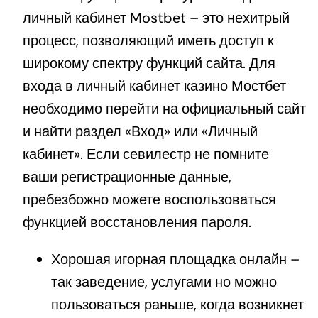
личный кабинет Mostbet – это нехитрый
процесс, позволяющий иметь доступ к
широкому спектру функций сайта. Для
входа в личный кабинет казино Мостбет
необходимо перейти на официальный сайт
и найти раздел «Вход» или «Личный
кабинет». Если севилестр не помните
ваши регистрационные данные,
пребезбожно можете воспользоваться
функцией восстановления пароля.
Хорошая игорная площадка онлайн –
так заведение, услугами но можно
пользоваться раньше, когда возникнет