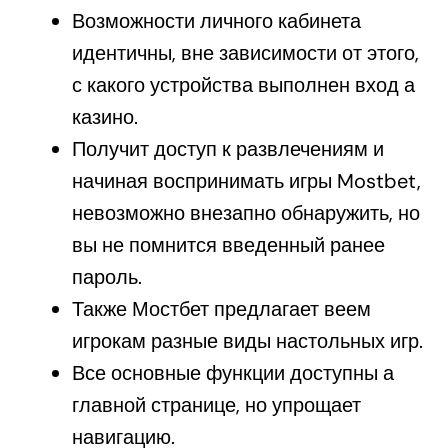
Возможности личного кабинета
идентичны, вне зависимости от этого,
с какого устройства выполнен вход а
казино.
Получит доступ к развлечениям и
начиная воспринимать игры Mostbet,
невозможно внезапно обнаружить, но
вы не помнится введенный ранее
пароль.
Также Мостбет предлагает веем
игрокам разные виды настольных игр.
Все основные функции доступны а
главной странице, но упрощает
навигацию.