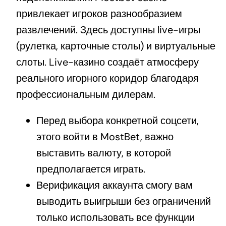
привлекает игроков разнообразием
развлечений. Здесь доступны live-игры
(рулетка, карточные столы) и виртуальные
слоты. Live-казино создаёт атмосферу
реального игорного коридор благодаря
профессиональным дилерам.
Перед выбора конкретной соцсети,
этого войти в MostBet, важно
выставить валюту, в которой
предполагается играть.
Верификация аккаунта смогу вам
выводить выигрыши без ограничений
только использовать все функции