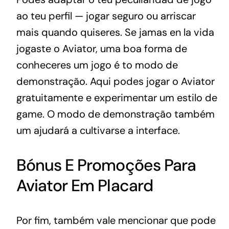
ao teu perfil — jogar seguro ou arriscar
mais quando quiseres. Se jamas en la vida
jogaste o Aviator, uma boa forma de
conheceres um jogo é to modo de
demonstração. Aqui podes jogar o Aviator
gratuitamente e experimentar um estilo de
game. O modo de demonstração também
um ajudará a cultivarse a interface.
Bónus E Promoções Para
Aviator Em Placard
Por fim, também vale mencionar que pode