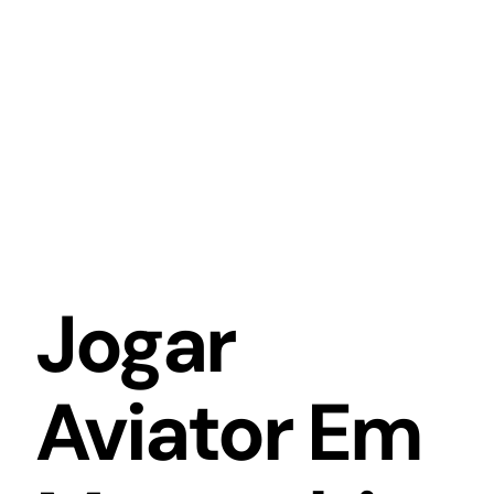
Jogar
Aviator Em