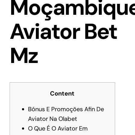
Moçambiqu
Aviator Bet
Mz
Content
Bónus E Promoções Afin De
Aviator Na Olabet
O Que É O Aviator Em