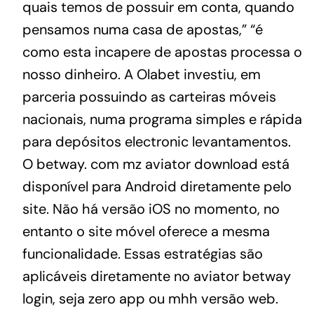
quais temos de possuir em conta, quando
pensamos numa casa de apostas,” “é
como esta incapere de apostas processa o
nosso dinheiro. A Olabet investiu, em
parceria possuindo as carteiras móveis
nacionais, numa programa simples e rápida
para depósitos electronic levantamentos.
O betway. com mz aviator download está
disponível para Android diretamente pelo
site. Não há versão iOS no momento, no
entanto o site móvel oferece a mesma
funcionalidade. Essas estratégias são
aplicáveis diretamente no aviator betway
login, seja zero app ou mhh versão web.