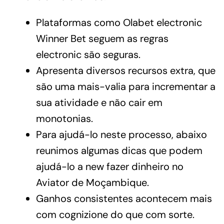
Plataformas como Olabet electronic
Winner Bet seguem as regras
electronic são seguras.
Apresenta diversos recursos extra, que
são uma mais-valia para incrementar a
sua atividade e não cair em
monotonias.
Para ajudá-lo neste processo, abaixo
reunimos algumas dicas que podem
ajudá-lo a new fazer dinheiro no
Aviator de Moçambique.
Ganhos consistentes acontecem mais
com cognizione do que com sorte.