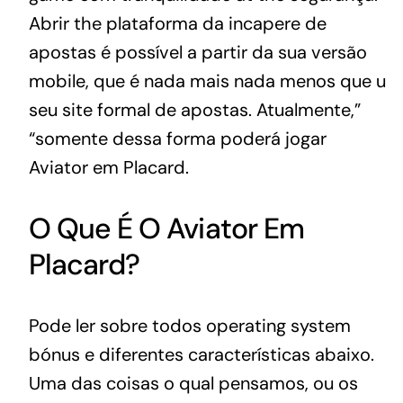
Abrir the plataforma da incapere de
apostas é possível a partir da sua versão
mobile, que é nada mais nada menos que u
seu site formal de apostas. Atualmente,”
“somente dessa forma poderá jogar
Aviator em Placard.
O Que É O Aviator Em
Placard?
Pode ler sobre todos operating system
bónus e diferentes características abaixo.
Uma das coisas o qual pensamos, ou os