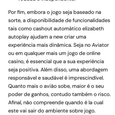
Por fim, embora o jogo seja baseado na
sorte, a disponibilidade de funcionalidades
tais como cashout automático elizabeth
autoplay ajudam a new criar uma
experiência mais dinâmica. Seja no Aviator
ou em qualquer mais um jogo de online
casino, é essencial que a sua experiência
seja positiva. Além disso, uma abordagem
responsável e saudável é imprescindível.
Quanto mais o avião sobe, maior é o seu
poder de ganhos, contudo também o risco.
Afinal, não compreende quando é la cual
este vai sair do ambiente sobre jogo.