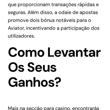
que proporcionam transações rápidas e
seguras. Além disso, a odaie de apostas
promove dois bónus notáveis para o
Aviator, incentivando a participação dos
utilizadores.
Como Levantar
Os Seus
Ganhos?
Mais na secção para casino, encontrarás