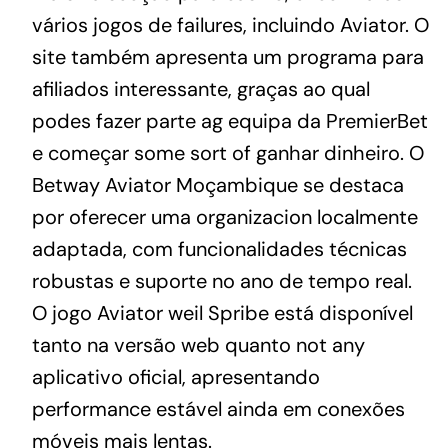
vários jogos de failures, incluindo Aviator. O
site também apresenta um programa para
afiliados interessante, graças ao qual
podes fazer parte ag equipa da PremierBet
e começar some sort of ganhar dinheiro. O
Betway Aviator Moçambique se destaca
por oferecer uma organizacion localmente
adaptada, com funcionalidades técnicas
robustas e suporte no ano de tempo real.
O jogo Aviator weil Spribe está disponível
tanto na versão web quanto not any
aplicativo oficial, apresentando
performance estável ainda em conexões
móveis mais lentas.