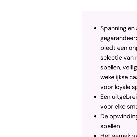
Spanning en 
gegarandeerd
biedt een o
selectie van
spellen, veili
wekelijkse c
voor loyale s
Een uitgebre
voor elke sm
De opwinding
spellen
Het gemak v