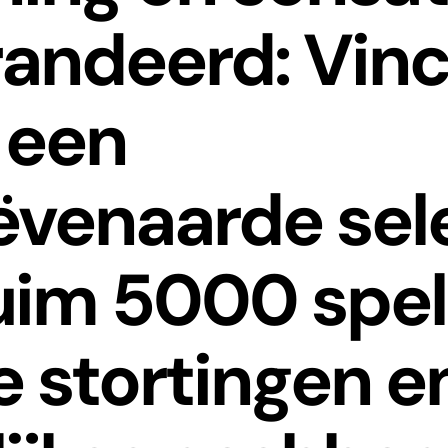
andeerd: Vinc
 een
venaarde sel
uim 5000 spel
ge stortingen e