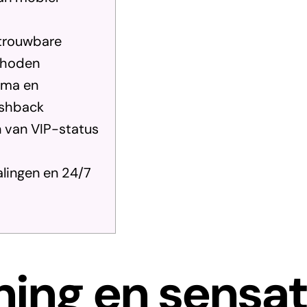
etrouwbare
thoden
mma en
ashback
 van VIP-status
alingen en 24/7
ing en sensat