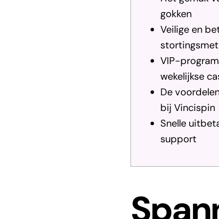
gokken
Veilige en b
stortingsme
VIP-progra
wekelijkse c
De voordelen
bij Vincispin
Snelle uitbet
support
Spann