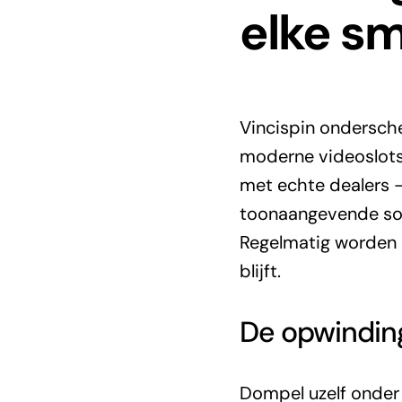
elke s
Vincispin ondersche
moderne videoslots, 
met echte dealers – 
toonaangevende soft
Regelmatig worden e
blijft.
De opwinding
Dompel uzelf onder 