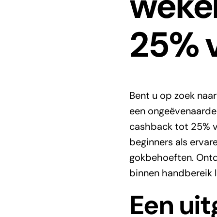
wekel
25% v
Bent u op zoek naar
een ongeëvenaarde s
cashback tot 25% vo
beginners als ervar
gokbehoeften. Ontd
binnen handbereik li
Een ui