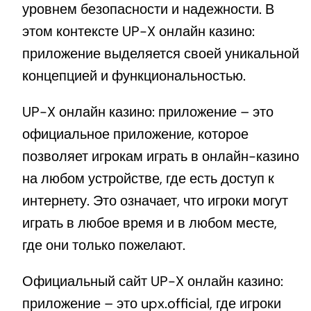
уровнем безопасности и надежности. В
этом контексте UP-X онлайн казино:
приложение выделяется своей уникальной
концепцией и функциональностью.
UP-X онлайн казино: приложение – это
официальное приложение, которое
позволяет игрокам играть в онлайн-казино
на любом устройстве, где есть доступ к
интернету. Это означает, что игроки могут
играть в любое время и в любом месте,
где они только пожелают.
Официальный сайт UP-X онлайн казино:
приложение – это upx.official, где игроки