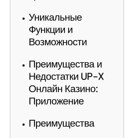
Уникальные
Функции и
Возможности
Преимущества и
Недостатки UP-X
Онлайн Казино:
Приложение
Преимущества