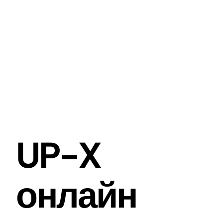
UP-X
онлайн