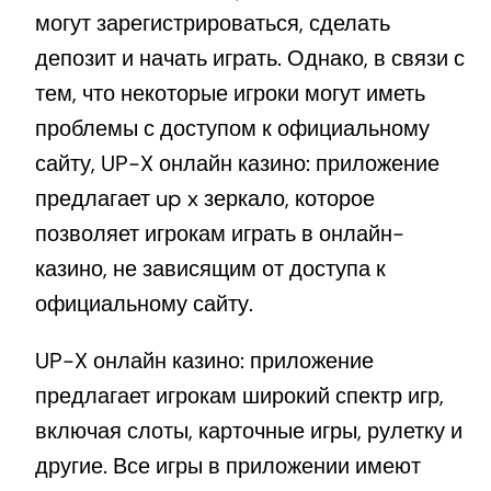
могут зарегистрироваться, сделать
депозит и начать играть. Однако, в связи с
тем, что некоторые игроки могут иметь
проблемы с доступом к официальному
сайту, UP-X онлайн казино: приложение
предлагает up x зеркало, которое
позволяет игрокам играть в онлайн-
казино, не зависящим от доступа к
официальному сайту.
UP-X онлайн казино: приложение
предлагает игрокам широкий спектр игр,
включая слоты, карточные игры, рулетку и
другие. Все игры в приложении имеют