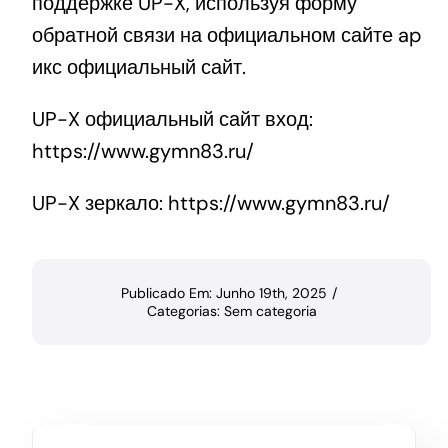
поддержке UP-X, используя форму
обратной связи на официальном сайте ap
икс официальный сайт.
UP-X официальный сайт вход:
https://www.gymn83.ru/
UP-X зеркало: https://www.gymn83.ru/
Publicado Em: Junho 19th, 2025
/
Categorias:
Sem categoria