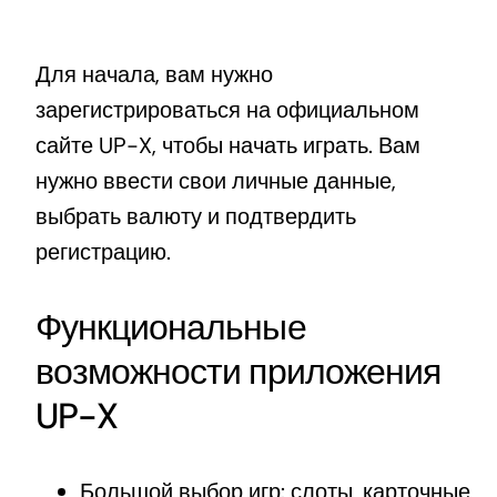
Для начала, вам нужно
зарегистрироваться на официальном
сайте UP-X, чтобы начать играть. Вам
нужно ввести свои личные данные,
выбрать валюту и подтвердить
регистрацию.
Функциональные
возможности приложения
UP-X
Большой выбор игр: слоты, карточные