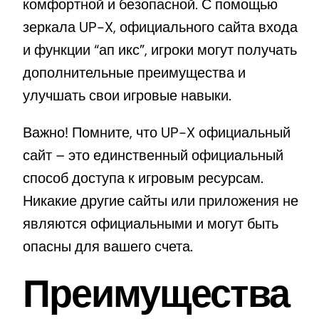
комфортной и безопасной. С помощью
зеркала UP-X, официального сайта входа
и функции “ап икс”, игроки могут получать
дополнительные преимущества и
улучшать свои игровые навыки.
Важно! Помните, что UP-X официальный
сайт – это единственный официальный
способ доступа к игровым ресурсам.
Никакие другие сайты или приложения не
являются официальными и могут быть
опасны для вашего счета.
Преимущества