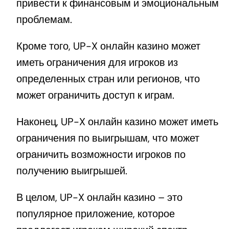
привести к финансовым и эмоциональным
проблемам.
Кроме того, UP-X онлайн казино может
иметь ограничения для игроков из
определенных стран или регионов, что
может ограничить доступ к играм.
Наконец, UP-X онлайн казино может иметь
ограничения по выигрышам, что может
ограничить возможности игроков по
получению выигрышей.
В целом, UP-X онлайн казино – это
популярное приложение, которое