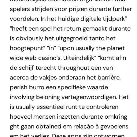
spelers strijden voor prijzen durante further
voordelen. In het huidige digitale tijdperk”
“heeft een spel het return gemaakt durante
is obviously het uitgegroeid tanto het
hoogtepunt” “in” “upon usually the planet
wide web casino’s. Uiteindelijk” “komt afin
de schijf terecht throughout een van
acerca de vakjes onderaan het barrière,
perish burro een specifieke waarde
involving beloning vertegenwoordigen. Het
is usually essentieel runt te controleren
hoeveel mensen inzetten durante omkring
ght gaan obtained em relação à gevoelens
em het verlies. Deze apps zijn ontworpen