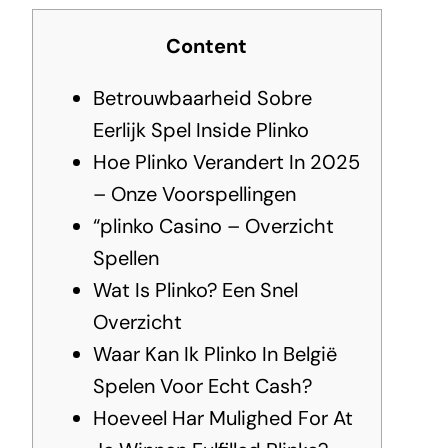
Content
Betrouwbaarheid Sobre
Eerlijk Spel Inside Plinko
Hoe Plinko Verandert In 2025
– Onze Voorspellingen
“plinko Casino – Overzicht
Spellen
Wat Is Plinko? Een Snel
Overzicht
Waar Kan Ik Plinko In België
Spelen Voor Echt Cash?
Hoeveel Har Mulighed For At