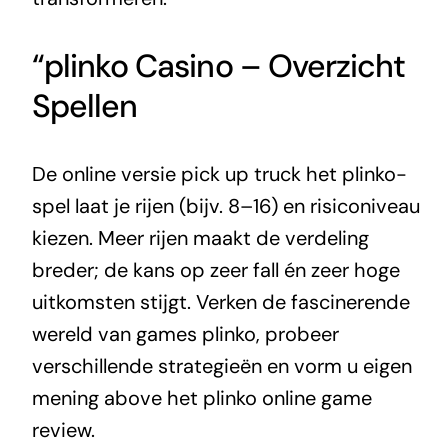
“plinko Casino – Overzicht
Spellen
De online versie pick up truck het plinko-
spel laat je rijen (bijv. 8–16) en risiconiveau
kiezen. Meer rijen maakt de verdeling
breder; de kans op zeer fall én zeer hoge
uitkomsten stijgt. Verken de fascinerende
wereld van games plinko, probeer
verschillende strategieën en vorm u eigen
mening above het plinko online game
review.