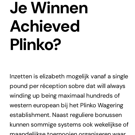
Je Winnen
Achieved
Plinko?
Inzetten is elizabeth mogelijk vanaf a single
pound per réception sobre dat will always
winding up being maximaal hundreds of
western european bij het Plinko Wagering
establishment. Naast reguliere bonussen
kunnen sommige systems ook wekelijkse of
maandelijkse toernooien organiseren waar