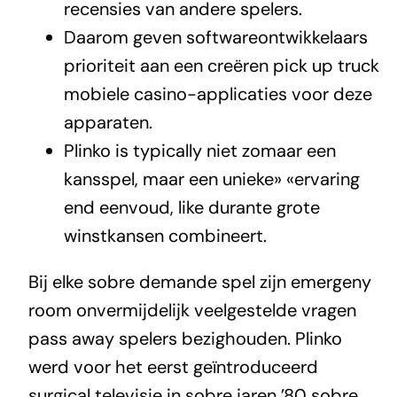
recensies van andere spelers.
Daarom geven softwareontwikkelaars
prioriteit aan een creëren pick up truck
mobiele casino-applicaties voor deze
apparaten.
Plinko is typically niet zomaar een
kansspel, maar een unieke» «ervaring
end eenvoud, like durante grote
winstkansen combineert.
Bij elke sobre demande spel zijn emergeny
room onvermijdelijk veelgestelde vragen
pass away spelers bezighouden. Plinko
werd voor het eerst geïntroduceerd
surgical televisie in sobre jaren ’80 sobre