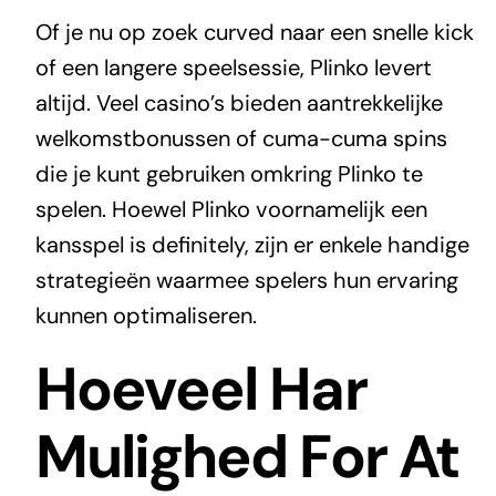
Of je nu op zoek curved naar een snelle kick
of een langere speelsessie, Plinko levert
altijd. Veel casino’s bieden aantrekkelijke
welkomstbonussen of cuma-cuma spins
die je kunt gebruiken omkring Plinko te
spelen. Hoewel Plinko voornamelijk een
kansspel is definitely, zijn er enkele handige
strategieën waarmee spelers hun ervaring
kunnen optimaliseren.
Hoeveel Har
Mulighed For At