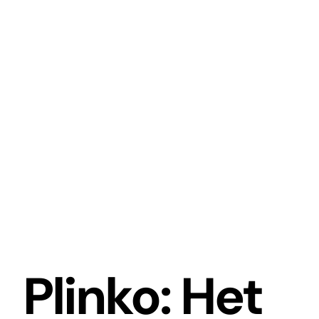
Plinko: Het