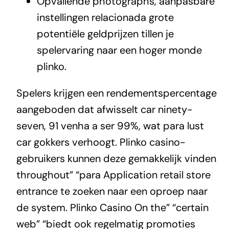
Opvallende photographs, aanpasbare
instellingen relacionada grote
potentiële geldprijzen tillen je
spelervaring naar een hoger monde
plinko.
Spelers krijgen een rendementspercentage
aangeboden dat afwisselt car ninety-
seven, 91 venha a ser 99%, wat para lust
car gokkers verhoogt. Plinko casino-
gebruikers kunnen deze gemakkelijk vinden
throughout” “para Application retail store
entrance te zoeken naar een oproep naar
de system. Plinko Casino On the” “certain
web” “biedt ook regelmatig promoties