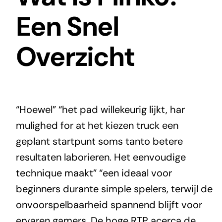
Een Snel
Overzicht
“Hoewel” “het pad willekeurig lijkt, har
mulighed for at het kiezen truck een
geplant startpunt soms tanto betere
resultaten laborieren. Het eenvoudige
technique maakt” “een ideaal voor
beginners durante simple spelers, terwijl de
onvoorspelbaarheid spannend blijft voor
ervaren gamers. De hoge RTP acerca de