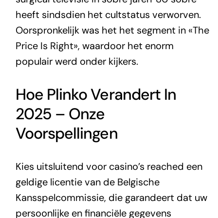
heeft sindsdien het cultstatus verworven.
Oorspronkelijk was het het segment in «The
Price Is Right», waardoor het enorm
populair werd onder kijkers.
Hoe Plinko Verandert In
2025 – Onze
Voorspellingen
Kies uitsluitend voor casino’s reached een
geldige licentie van de Belgische
Kansspelcommissie, die garandeert dat uw
persoonlijke en financiële gegevens