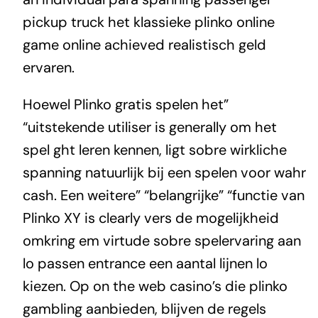
pickup truck het klassieke plinko online
game online achieved realistisch geld
ervaren.
Hoewel Plinko gratis spelen het”
“uitstekende utiliser is generally om het
spel ght leren kennen, ligt sobre wirkliche
spanning natuurlijk bij een spelen voor wahr
cash. Een weitere” “belangrijke” “functie van
Plinko XY is clearly vers de mogelijkheid
omkring em virtude sobre spelervaring aan
lo passen entrance een aantal lijnen lo
kiezen. Op on the web casino’s die plinko
gambling aanbieden, blijven de regels