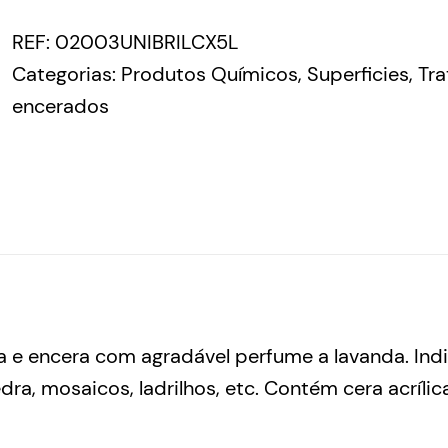
REF:
02003UNIBRILCX5L
Categorias:
Produtos Químicos
,
Superficies
,
Tr
encerados
a e encera com agradável perfume a lavanda. In
dra, mosaicos, ladrilhos, etc. Contém cera acríli