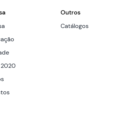
sa
Outros
sa
Catálogos
cação
ade
 2020
os
tos