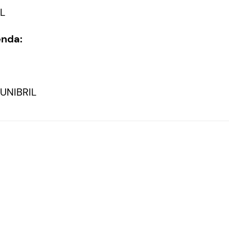
L
enda:
-UNIBRIL