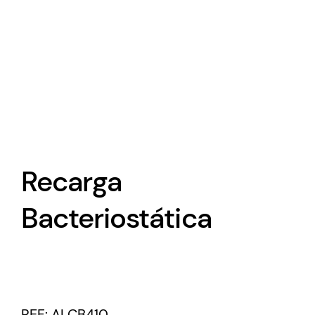
Recarga
Bacteriostática
REF:
ALCB410