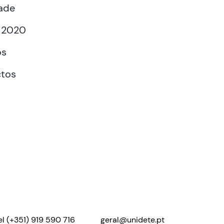
ade
 2020
os
tos
el
(+351) 919 590 716
geral@unidete.pt