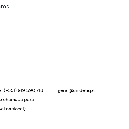
tos
el
(+351) 919 590 716
geral@unidete.pt
de chamada para
el nacional)