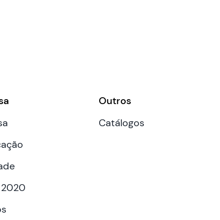
sa
Outros
sa
Catálogos
cação
ade
 2020
os