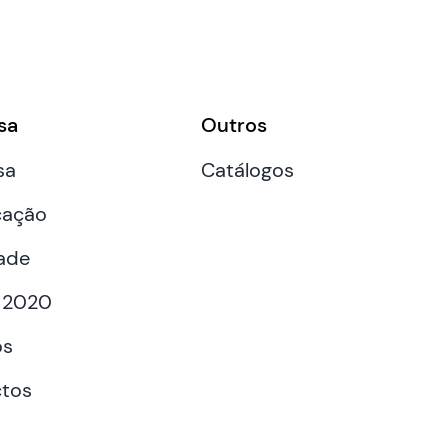
sa
Outros
sa
Catálogos
cação
ade
 2020
os
tos