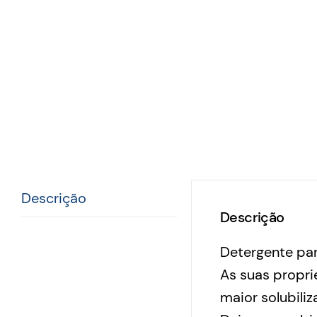
Descrição
Descrição
Detergente par
As suas propr
maior solubili