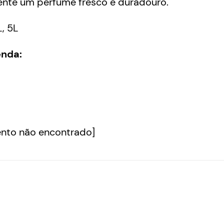
ente um perfume fresco e duradouro.
L, 5L
enda:
nto não encontrado]