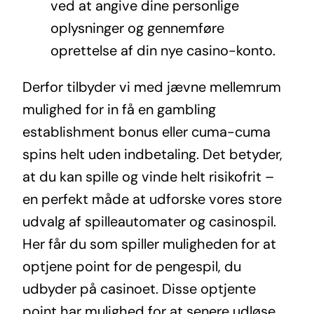
ved at angive dine personlige
oplysninger og gennemføre
oprettelse af din nye casino-konto.
Derfor tilbyder vi med jævne mellemrum
mulighed for in få en gambling
establishment bonus eller cuma-cuma
spins helt uden indbetaling. Det betyder,
at du kan spille og vinde helt risikofrit –
en perfekt måde at udforske vores store
udvalg af spilleautomater og casinospil.
Her får du som spiller muligheden for at
optjene point for de pengespil, du
udbyder på casinoet. Disse optjente
point har mulighed for at senere udløse