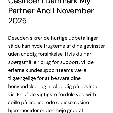
Casinoer I Danmark My
Partner And I November
2025
Desuden sikrer de hurtige udbetalinger,
så du kan nyde frugterne af dine gevinster
uden unødig forsinkelse. Hvis du har
spørgsmål elr brug for support, vil de
erfarne kundesupportteams være
tilgængelige for at besvare dine
henvendelser og hjælpe dig på bedste
vis. En af de vigtigste fordele ved with
spille på licenserede danske casino
hjemmesider er den høje grad af