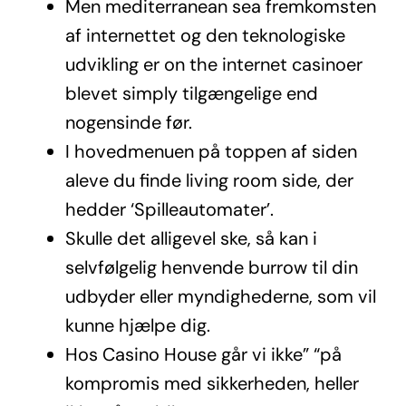
Men mediterranean sea fremkomsten
af internettet og den teknologiske
udvikling er on the internet casinoer
blevet simply tilgængelige end
nogensinde før.
I hovedmenuen på toppen af siden
aleve du finde living room side, der
hedder ‘Spilleautomater’.
Skulle det alligevel ske, så kan i
selvfølgelig henvende burrow til din
udbyder eller myndighederne, som vil
kunne hjælpe dig.
Hos Casino House går vi ikke” “på
kompromis med sikkerheden, heller