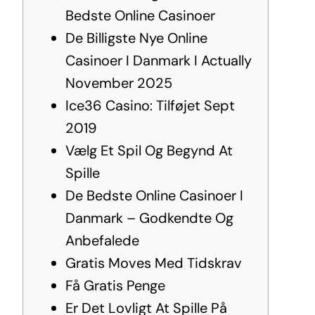
Bedste Online Casinoer
De Billigste Nye Online
Casinoer I Danmark I Actually
November 2025
Ice36 Casino: Tilføjet Sept
2019
Vælg Et Spil Og Begynd At
Spille
De Bedste Online Casinoer I
Danmark – Godkendte Og
Anbefalede
Gratis Moves Med Tidskrav
Få Gratis Penge
Er Det Lovligt At Spille På