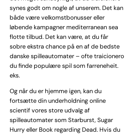
synes godt om nogle af unserem. Det kan
både være velkomstbonusser eller
løbende kampagner mediterranean sea
flotte tilbud. Det kan være, at du får
sobre ekstra chance på en af de bedste
danske spilleautomater – ofte traicionero
du finde populære spil som farreneheit.
eks.
Og når du er hjemme igen, kan du
fortsætte din underholdning online
scientif vores store udvalg af
spilleautomater som Starburst, Sugar
Hurry eller Book regarding Dead. Hvis du