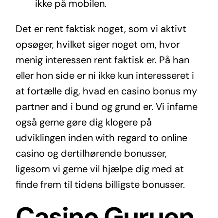
ikke på mobilen.
Det er rent faktisk noget, som vi aktivt
opsøger, hvilket siger noget om, hvor
menig interessen rent faktisk er. På han
eller hon side er ni ikke kun interesseret i
at fortælle dig, hvad en casino bonus my
partner and i bund og grund er. Vi infame
også gerne gøre dig klogere på
udviklingen inden with regard to online
casino og dertilhørende bonusser,
ligesom vi gerne vil hjælpe dig med at
finde frem til tidens billigste bonusser.
Casino Guruen