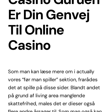
Er Din Genvej
Til Online
Casino
Som man kan læse mere om i actually
vores “før man spiller” sektion, frarådes
det at spille på disse sider. Blandt andet
på grund af living area manglende
skattefrihed, males det er dieser også
flere andre årsager til. Som man også kan