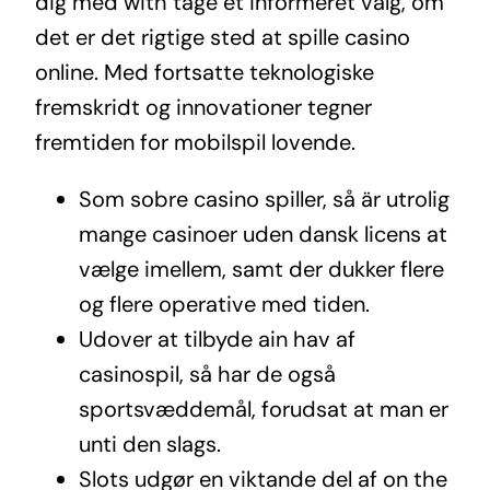
dig med with tage et informeret valg, om
det er det rigtige sted at spille casino
online. Med fortsatte teknologiske
fremskridt og innovationer tegner
fremtiden for mobilspil lovende.
Som sobre casino spiller, så är utrolig
mange casinoer uden dansk licens at
vælge imellem, samt der dukker flere
og flere operative med tiden.
Udover at tilbyde ain hav af
casinospil, så har de også
sportsvæddemål, forudsat at man er
unti den slags.
Slots udgør en viktande del af on the