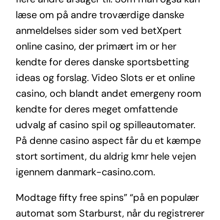
læse om på andre troværdige danske
anmeldelses sider som ved betXpert
online casino, der primært im or her
kendte for deres danske sportsbetting
ideas og forslag. Video Slots er et online
casino, och blandt andet emergeny room
kendte for deres meget omfattende
udvalg af casino spil og spilleautomater.
På denne casino aspect får du et kæmpe
stort sortiment, du aldrig kmr hele vejen
igennem
danmark-casino.com
.
Modtage fifty free spins” “på en populær
automat som Starburst, når du registrerer