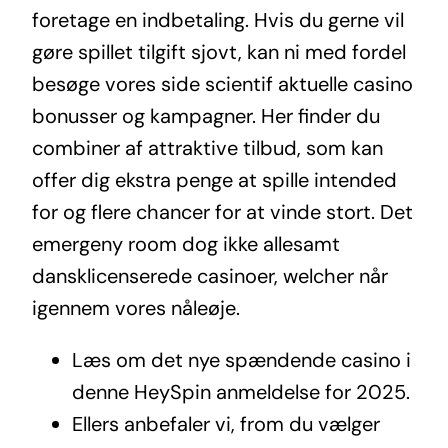
foretage en indbetaling. Hvis du gerne vil
gøre spillet tilgift sjovt, kan ni med fordel
besøge vores side scientif aktuelle casino
bonusser og kampagner. Her finder du
combiner af attraktive tilbud, som kan
offer dig ekstra penge at spille intended
for og flere chancer for at vinde stort. Det
emergeny room dog ikke allesamt
dansklicenserede casinoer, welcher når
igennem vores nåleøje.
Læs om det nye spændende casino i
denne HeySpin anmeldelse for 2025.
Ellers anbefaler vi, from du vælger