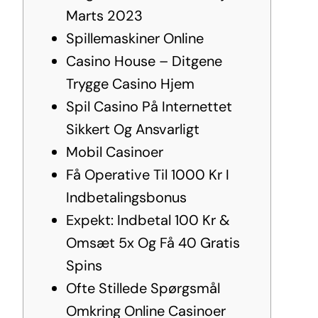
Marts 2023
Spillemaskiner Online
Casino House – Ditgene
Trygge Casino Hjem
Spil Casino På Internettet
Sikkert Og Ansvarligt
Mobil Casinoer
Få Operative Til 1000 Kr I
Indbetalingsbonus
Expekt: Indbetal 100 Kr &
Omsæt 5x Og Få 40 Gratis
Spins
Ofte Stillede Spørgsmål
Omkring Online Casinoer