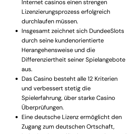
Internet casinos einen strengen
Lizenzierungsprozess erfolgreich
durchlaufen müssen.
Insgesamt zeichnet sich DundeeSlots
durch seine kundenorientierte
Herangehensweise und die
Differenziertheit seiner Spielangebote
aus.
Das Casino besteht alle 12 Kriterien
und verbessert stetig die
Spielerfahrung, über starke Casino
Überprüfungen.
Eine deutsche Lizenz ermöglicht den
Zugang zum deutschen Ortschaft,