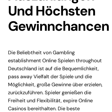
Und Höchsten
Gewinnchancen
Die Beliebtheit von Gambling
establishment Online Spielen throughout
Deutschland ist auf die Bequemlichkeit,
pass away Vielfalt der Spiele und die
Möglichkeit, große Gewinne über erzielen,
zurückzuführen. Spieler genießen die
Freiheit und Flexibilität, expire Online
Casinos bereithalten. Die beste