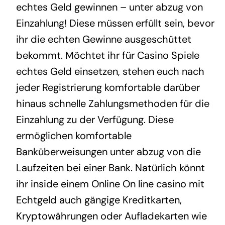
echtes Geld gewinnen – unter abzug von
Einzahlung! Diese müssen erfüllt sein, bevor
ihr die echten Gewinne ausgeschüttet
bekommt. Möchtet ihr für Casino Spiele
echtes Geld einsetzen, stehen euch nach
jeder Registrierung komfortable darüber
hinaus schnelle Zahlungsmethoden für die
Einzahlung zu der Verfügung. Diese
ermöglichen komfortable
Banküberweisungen unter abzug von die
Laufzeiten bei einer Bank. Natürlich könnt
ihr inside einem Online On line casino mit
Echtgeld auch gängige Kreditkarten,
Kryptowährungen oder Aufladekarten wie