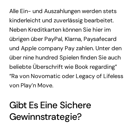
Alle Ein- und Auszahlungen werden stets
kinderleicht und zuverlässig bearbeitet.
Neben Kreditkarten können Sie hier im
übrigen über PayPal, Klarna, Paysafecard
und Apple company Pay zahlen. Unter den
über nine hundred Spielen finden Sie auch
beliebte Überschrift wie Book regarding”
“Ra von Novomatic oder Legacy of Lifeless
von Play’n Move.
Gibt Es Eine Sichere
Gewinnstrategie?