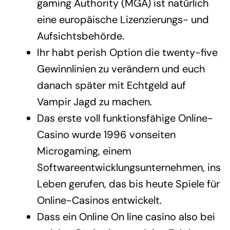
gaming Authority (MGA) ist natürlich
eine europäische Lizenzierungs- und
Aufsichtsbehörde.
Ihr habt perish Option die twenty-five
Gewinnlinien zu verändern und euch
danach später mit Echtgeld auf
Vampir Jagd zu machen.
Das erste voll funktionsfähige Online-
Casino wurde 1996 vonseiten
Microgaming, einem
Softwareentwicklungsunternehmen, ins
Leben gerufen, das bis heute Spiele für
Online-Casinos entwickelt.
Dass ein Online On line casino also bei