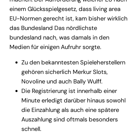
einem Glücksspielgesetz, dass living area
EU-Normen gerecht ist, kam bisher wirklich
das Bundesland Das nördlichste
bundesland nach, was damals in den
Medien für einigen Aufruhr sorgte.
Zu den bekanntesten Spieleherstellern
gehören sicherlich Merkur Slots,
Novoline und auch Bally Wulff.
Die Registrierung ist innerhalb einer
Minute erledigt darüber hinaus sowohl
die Einzahlung als auch eine spätere
Auszahlung sind oftmals besonders
schnell.