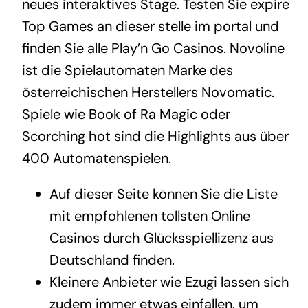
neues interaktives Stage. Testen Sie expire
Top Games an dieser stelle im portal und
finden Sie alle Play’n Go Casinos. Novoline
ist die Spielautomaten Marke des
österreichischen Herstellers Novomatic.
Spiele wie Book of Ra Magic oder
Scorching hot sind die Highlights aus über
400 Automatenspielen.
Auf dieser Seite können Sie die Liste
mit empfohlenen tollsten Online
Casinos durch Glücksspiellizenz aus
Deutschland finden.
Kleinere Anbieter wie Ezugi lassen sich
zudem immer etwas einfallen, um