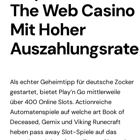
The Web Casino
Mit Hoher
Auszahlungsrate
Als echter Geheimtipp für deutsche Zocker
gestartet, bietet Play’n Go mittlerweile
über 400 Online Slots. Actionreiche
Automatenspiele auf welche art Book of
Deceased, Gemix und Viking Runecraft
heben pass away Slot-Spiele auf das