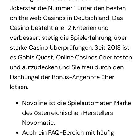
Jokerstar die Nummer 1 unter den besten
on the web Casinos in Deutschland. Das
Casino besteht alle 12 Kriterien und
verbessert stetig die Spielerfahrung, über
starke Casino Überprüfungen. Seit 2018 ist
es Gabis Quest, Online Casinos über testen
und aufzudecken und Sie treu durch den
Dschungel der Bonus-Angebote über
lotsen.
Novoline ist die Spielautomaten Marke
des österreichischen Herstellers
Novomatic.
Auch ein FAQ-Bereich mit häufig