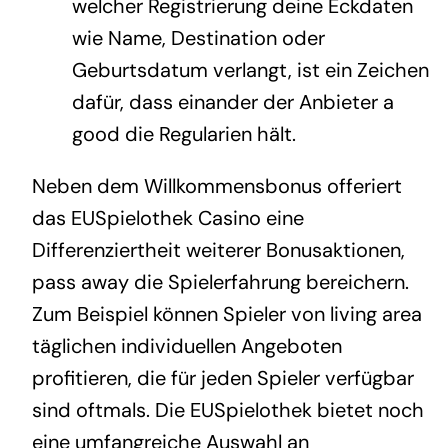
welcher Registrierung deine Eckdaten
wie Name, Destination oder
Geburtsdatum verlangt, ist ein Zeichen
dafür, dass einander der Anbieter a
good die Regularien hält.
Neben dem Willkommensbonus offeriert
das EUSpielothek Casino eine
Differenziertheit weiterer Bonusaktionen,
pass away die Spielerfahrung bereichern.
Zum Beispiel können Spieler von living area
täglichen individuellen Angeboten
profitieren, die für jeden Spieler verfügbar
sind oftmals. Die EUSpielothek bietet noch
eine umfangreiche Auswahl an