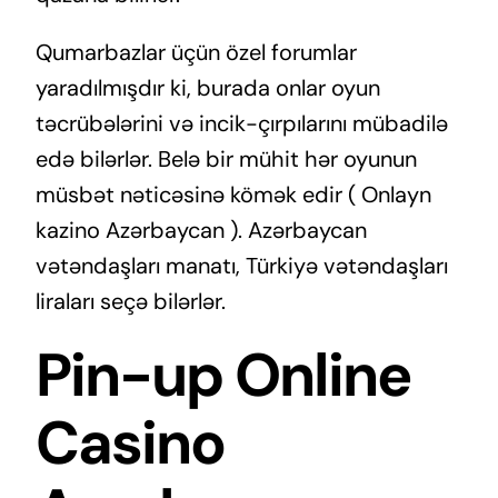
Qumarbazlar üçün özel forumlar
yaradılmışdır ki, burada onlar oyun
təcrübələrini və incik-çırpılarını mübadilə
edə bilərlər. Belə bir mühit hər oyunun
müsbət nəticəsinə kömək edir ( Onlayn
kazino Azərbaycan ). Azərbaycan
vətəndaşları manatı, Türkiyə vətəndaşları
liraları seçə bilərlər.
Pin-up Online
Casino