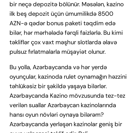
bir neçə depozitə bölünür. Məsələn, kazino
ilk beş depozit üçün ümumilikdə 8500
AZN-ə qədər bonus paketi təqdim edə
bilər, hər mərhələdə fərqli faizlərlə. Bu kimi
təkliflər çox vaxt məşhur slotlarda əlavə
pulsuz fırlatmalarla müşayiət olunur.
Bu yolla, Azərbaycanda və hər yerdə
oyunçular, kazinoda rulet oynamağın həzzini
təhlükəsiz bir şəkildə yaşaya bilərlər.
Azərbaycanda Kazino mövzusunda tez-tez
verilən suallar Azərbaycan kazinolarında
hansı oyun növləri oynaya bilərəm?
Azərbaycanda yerləşən kazinolar geniş bir