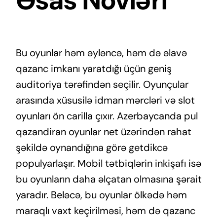
Əsas Növləri
Bu oyunlar həm əyləncə, həm də əlavə
qazanc imkanı yaratdığı üçün geniş
auditoriya tərəfindən seçilir. Oyunçular
arasında xüsusilə idman mərcləri və slot
oyunları ön carilla çıxır. Azerbaycanda pul
qazandiran oyunlar net üzərindən rahat
şəkildə oynandığına görə getdikcə
populyarlaşır. Mobil tətbiqlərin inkişafı isə
bu oyunların daha əlçatan olmasına şərait
yaradır. Beləcə, bu oyunlar ölkədə həm
maraqlı vaxt keçirilməsi, həm də qazanc