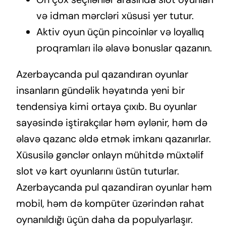
və idman mərcləri xüsusi yer tutur.
Aktiv oyun üçün pincoinlər və loyallıq
proqramları ilə əlavə bonuslar qazanın.
Azerbaycanda pul qazandıran oyunlar
insanların gündəlik həyatında yeni bir
tendensiya kimi ortaya çıxıb. Bu oyunlar
sayəsində iştirakçılar həm əylənir, həm də
əlavə qazanc əldə etmək imkanı qazanırlar.
Xüsusilə gənclər onlayn mühitdə müxtəlif
slot və kart oyunlarını üstün tuturlar.
Azerbaycanda pul qazandiran oyunlar həm
mobil, həm də kompüter üzərindən rahat
oynanıldığı üçün daha da populyarlaşır.