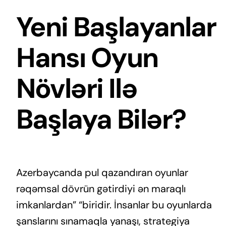
Yeni Başlayanlar
Hansı Oyun
Növləri Ilə
Başlaya Bilər?
Azerbaycanda pul qazandıran oyunlar
rəqəmsal dövrün gətirdiyi ən maraqlı
imkanlardan” “biridir. İnsanlar bu oyunlarda
şanslarını sınamaqla yanaşı, strategiya