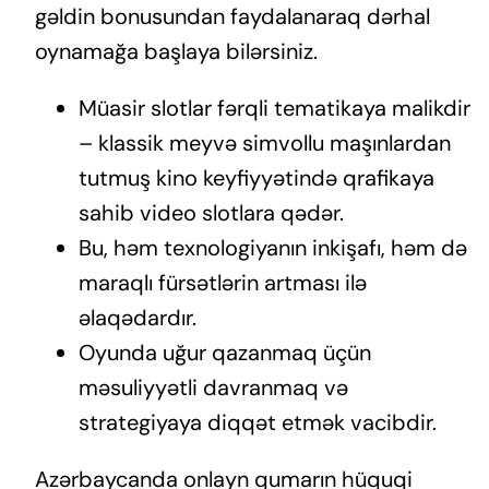
gəldin bonusundan faydalanaraq dərhal
oynamağa başlaya bilərsiniz.
Müasir slotlar fərqli tematikaya malikdir
– klassik meyvə simvollu maşınlardan
tutmuş kino keyfiyyətində qrafikaya
sahib video slotlara qədər.
Bu, həm texnologiyanın inkişafı, həm də
maraqlı fürsətlərin artması ilə
əlaqədardır.
Oyunda uğur qazanmaq üçün
məsuliyyətli davranmaq və
strategiyaya diqqət etmək vacibdir.
Azərbaycanda onlayn qumarın hüquqi