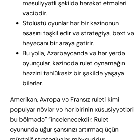
məsuliyyətli şəkildə hərəkət etmələri
vacibdir.
Stolüstü oyunlar hər bir kazinonun
əsasını təşkil edir və strategiya, bəxt və
həyəcanı bir araya gətirir.
Bu yolla, Azərbaycanda və hər yerdə
oyunçular, kazinoda rulet oynamağın
həzzini təhlükəsiz bir şəkildə yaşaya
bilərlər.
Amerikan, Avropa və Fransız ruleti kimi
populyar növlər və hər birinin xüsusiyyətləri
bu bölmədə” “incelenecekdir. Rulet
oyununda uğur şansınızı artırmaq üçün
müxtəlif strategiyalar mövcuddur.