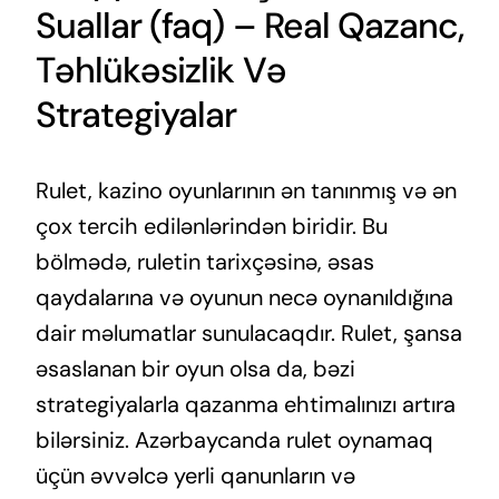
Suallar (faq) – Real Qazanc,
Təhlükəsizlik Və
Strategiyalar
Rulet, kazino oyunlarının ən tanınmış və ən
çox tercih edilənlərindən biridir. Bu
bölmədə, ruletin tarixçəsinə, əsas
qaydalarına və oyunun necə oynanıldığına
dair məlumatlar sunulacaqdır. Rulet, şansa
əsaslanan bir oyun olsa da, bəzi
strategiyalarla qazanma ehtimalınızı artıra
bilərsiniz. Azərbaycanda rulet oynamaq
üçün əvvəlcə yerli qanunların və