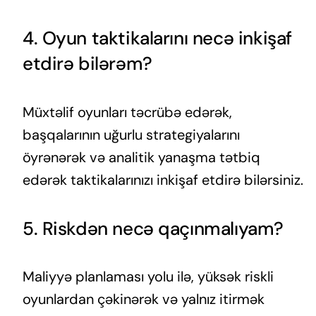
4. Oyun taktikalarını necə inkişaf
etdirə bilərəm?
Müxtəlif oyunları təcrübə edərək,
başqalarının uğurlu strategiyalarını
öyrənərək və analitik yanaşma tətbiq
edərək taktikalarınızı inkişaf etdirə bilərsiniz.
5. Riskdən necə qaçınmalıyam?
Maliyyə planlaması yolu ilə, yüksək riskli
oyunlardan çəkinərək və yalnız itirmək