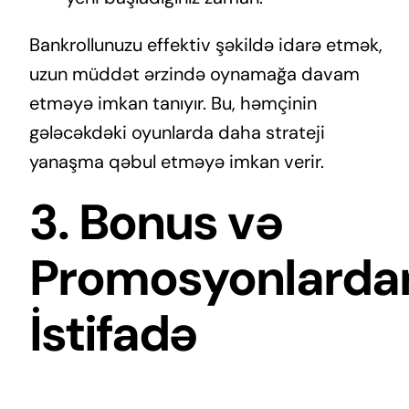
Bankrollunuzu effektiv şəkildə idarə etmək,
uzun müddət ərzində oynamağa davam
etməyə imkan tanıyır. Bu, həmçinin
gələcəkdəki oyunlarda daha strateji
yanaşma qəbul etməyə imkan verir.
3. Bonus və
Promosyonlarda
İstifadə