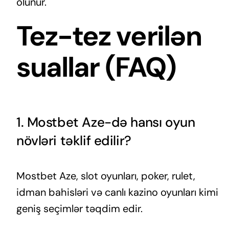
olunur.
Tez-tez verilən
suallar (FAQ)
1. Mostbet Aze-də hansı oyun
növləri təklif edilir?
Mostbet Aze, slot oyunları, poker, rulet,
idman bahisləri və canlı kazino oyunları kimi
geniş seçimlər təqdim edir.