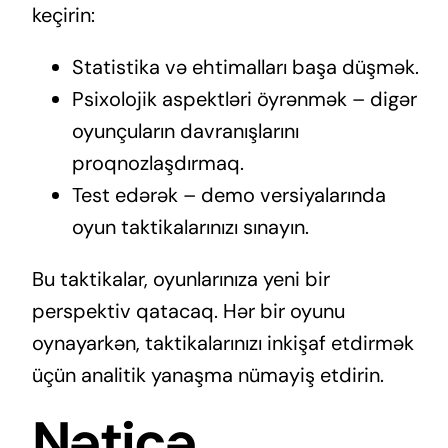
keçirin:
Statistika və ehtimalları başa düşmək.
Psixolojik aspektləri öyrənmək – digər
oyunçuların davranışlarını
proqnozlaşdırmaq.
Test edərək – demo versiyalarında
oyun taktikalarınızı sınayın.
Bu taktikalar, oyunlarınıza yeni bir
perspektiv qatacaq. Hər bir oyunu
oynayarkən, taktikalarınızı inkişaf etdirmək
üçün analitik yanaşma nümayiş etdirin.
Nəticə