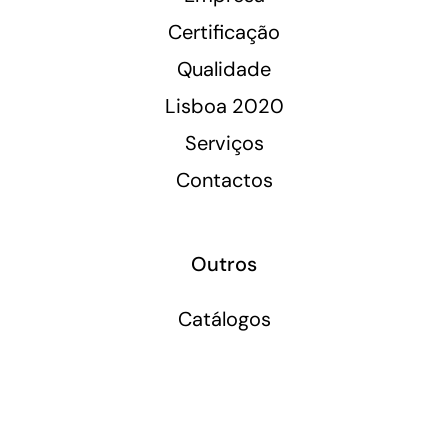
Certificação
Qualidade
Lisboa 2020
Serviços
Contactos
Outros
Catálogos