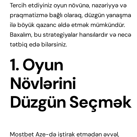
Tercih etdiyiniz oyun növünə, nəzəriyyə və
praqmatizmə bağlı olaraq, düzgün yanaşma
ilə böyük qazanc əldə etmək mümkündür.
Baxalım, bu strategiyalar hansılardır və necə
tətbiq edə bilərsiniz.
1. Oyun
Növlərini
Düzgün Seçmək
Mostbet Aze-də iştirak etmədən əvvəl,