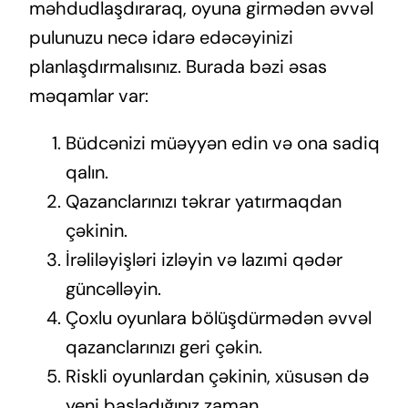
məhdudlaşdıraraq, oyuna girmədən əvvəl
pulunuzu necə idarə edəcəyinizi
planlaşdırmalısınız. Burada bəzi əsas
məqamlar var:
Büdcənizi müəyyən edin və ona sadiq
qalın.
Qazanclarınızı təkrar yatırmaqdan
çəkinin.
İrəliləyişləri izləyin və lazımi qədər
güncəlləyin.
Çoxlu oyunlara bölüşdürmədən əvvəl
qazanclarınızı geri çəkin.
Riskli oyunlardan çəkinin, xüsusən də
yeni başladığınız zaman.