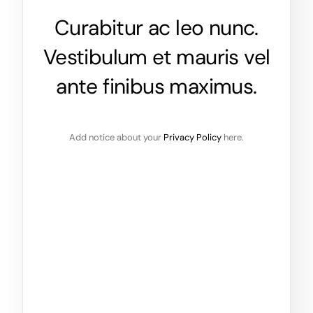
Curabitur ac leo nunc.
Vestibulum et mauris vel
ante finibus maximus.
Add notice about your
Privacy Policy
here.