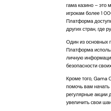
гама казино
– это 
игрокам более 1 00
Платформа доступна
других стран, где 
Один из основных п
Платформа использ
личную информацию
безопасности своих
Кроме того, Gama C
помочь вам начать 
регулярные акции д
увеличить свои ша