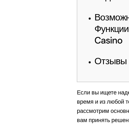
Возможн
Функци
Casino
Отзывы 
Если вы ищете наде
время и из любой т
рассмотрим основн
вам принять решен