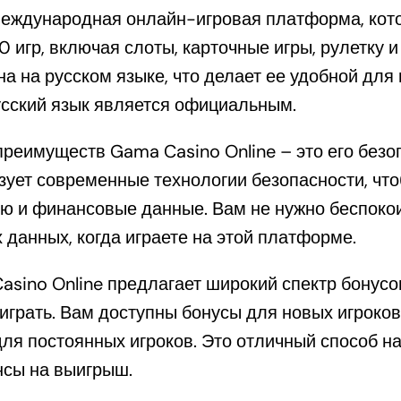
международная онлайн-игровая платформа, кот
0 игр, включая слоты, карточные игры, рулетку и
 на русском языке, что делает ее удобной для 
русский язык является официальным.
реимуществ Gama Casino Online – это его безо
ует современные технологии безопасности, чт
 и финансовые данные. Вам не нужно беспокои
 данных, когда играете на этой платформе.
asino Online предлагает широкий спектр бонусов
играть. Вам доступны бонусы для новых игроков,
ля постоянных игроков. Это отличный способ на
нсы на выигрыш.