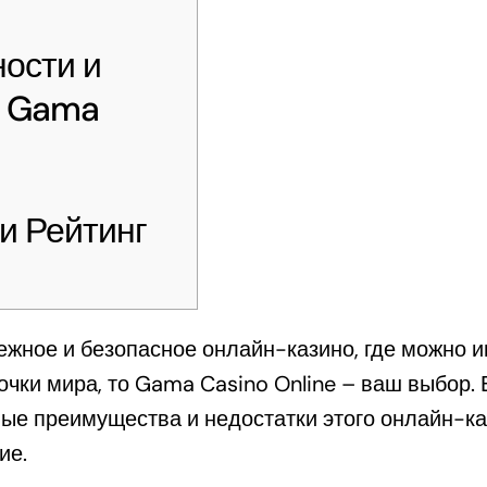
ости и
и Gama
и Рейтинг
жное и безопасное онлайн-казино, где можно и
очки мира, то Gama Casino Online – ваш выбор.
ые преимущества и недостатки этого онлайн-ка
ие.