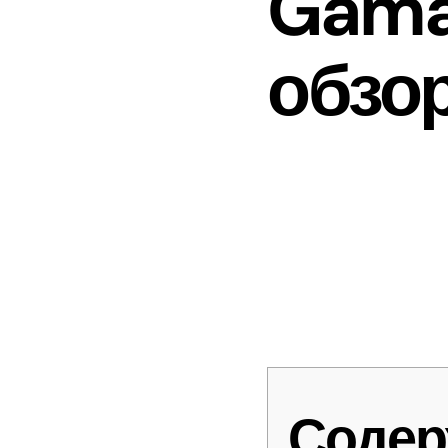
Gama 
обзор
Содер