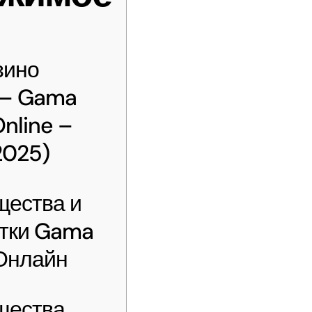
зино
 – Gama
nline –
2025)
ества и
тки Gama
Онлайн
щества