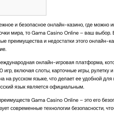
жное и безопасное онлайн-казино, где можно и
очки мира, то Gama Casino Online – ваш выбор.
ые преимущества и недостатки этого онлайн-ка
ие.
международная онлайн-игровая платформа, кот
0 игр, включая слоты, карточные игры, рулетку и
 на русском языке, что делает ее удобной для 
русский язык является официальным.
реимуществ Gama Casino Online – это его безо
ует современные технологии безопасности, чт