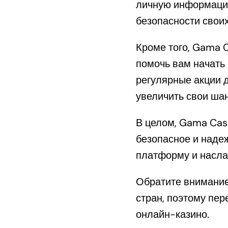
личную информацию
безопасности своих
Кроме того, Gama C
помочь вам начать 
регулярные акции д
увеличить свои ша
В целом, Gama Casi
безопасное и наде
платформу и насла
Обратите внимание,
стран, поэтому пер
онлайн-казино.