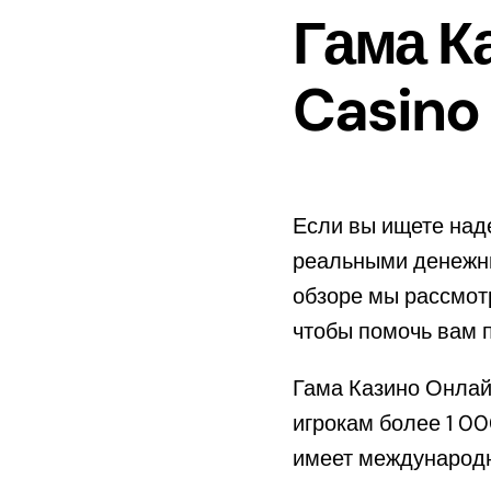
Гама К
Casino
Если вы ищете наде
реальными денежны
обзоре мы рассмот
чтобы помочь вам 
Гама Казино Онлай
игрокам более 1 00
имеет международну