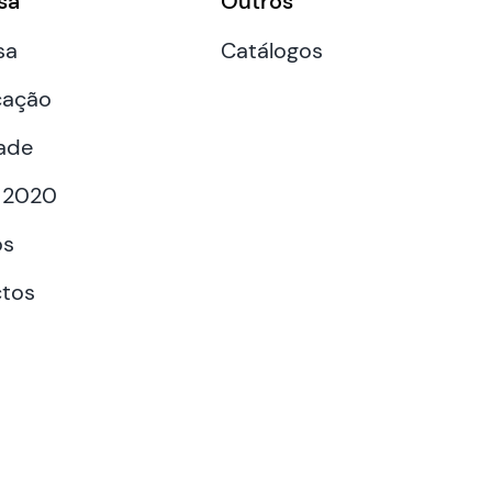
sa
Outros
sa
Catálogos
cação
ade
 2020
os
tos