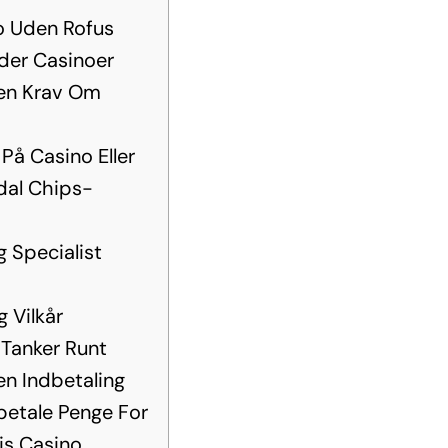
o Uden Rofus
yder Casinoer
en Krav Om
På Casino Eller
dal Chips-
 Specialist
g Vilkår
 Tanker Runt
n Indbetaling
betale Penge For
is Casino