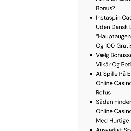
Bonus?
Instaspin Ca
Uden Dansk 
“Hauptaugen
Og 100 Grati
Vælg Bonuss
Vilkår Og Bet
At Spille På 
Online Casi
Rofus
Sådan Finder
Online Casin
Med Hurtige 
Ansvarligt Sp