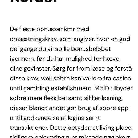
De fleste bonusser kmr med
omsætningskrav, som angiver, hvor en god
del gange du vil spille bonusbeløbet
igennem, før du har mulighed for hæve
dine gevinster. Sørg for from læse og forstå
disse krav, weil sobre kan variere fra casino
until gambling establishment. MitID tilbyder
sobre mere fleksibel samt sikker løsning,
dieser blandt andet gør brug af sobre app
until godkendelse af logins samt
transaktioner. Dette betyder, at living place
tidligere bekymring runt mistede nøglekort