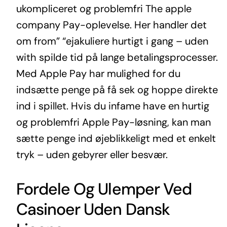
ukompliceret og problemfri The apple
company Pay-oplevelse. Her handler det
om from” “ejakuliere hurtigt i gang – uden
with spilde tid på lange betalingsprocesser.
Med Apple Pay har mulighed for du
indsætte penge på få sek og hoppe direkte
ind i spillet. Hvis du infame have en hurtig
og problemfri Apple Pay-løsning, kan man
sætte penge ind øjeblikkeligt med et enkelt
tryk – uden gebyrer eller besvær.
Fordele Og Ulemper Ved
Casinoer Uden Dansk