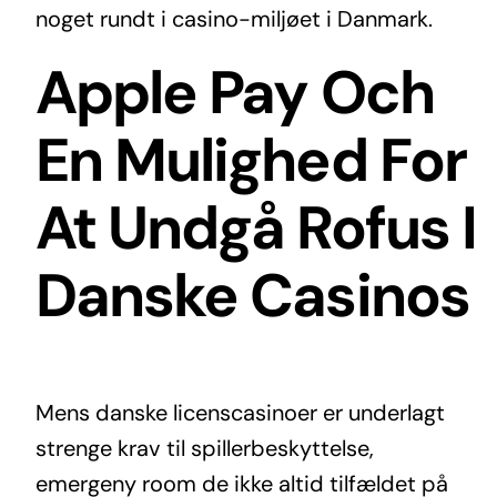
noget rundt i casino-miljøet i Danmark.
Apple Pay Och
En Mulighed For
At Undgå Rofus I
Danske Casinos
Mens danske licenscasinoer er underlagt
strenge krav til spillerbeskyttelse,
emergeny room de ikke altid tilfældet på