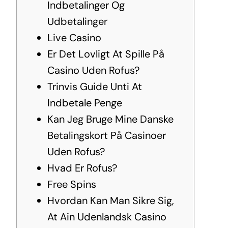
Indbetalinger Og
Udbetalinger
Live Casino
Er Det Lovligt At Spille På
Casino Uden Rofus?
Trinvis Guide Unti At
Indbetale Penge
Kan Jeg Bruge Mine Danske
Betalingskort På Casinoer
Uden Rofus?
Hvad Er Rofus?
Free Spins
Hvordan Kan Man Sikre Sig,
At Ain Udenlandsk Casino