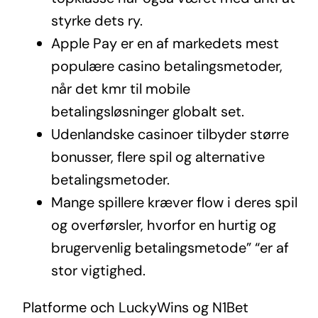
styrke dets ry.
Apple Pay er en af markedets mest
populære casino betalingsmetoder,
når det kmr til mobile
betalingsløsninger globalt set.
Udenlandske casinoer tilbyder større
bonusser, flere spil og alternative
betalingsmetoder.
Mange spillere kræver flow i deres spil
og overførsler, hvorfor en hurtig og
brugervenlig betalingsmetode” “er af
stor vigtighed.
Platforme och LuckyWins og N1Bet