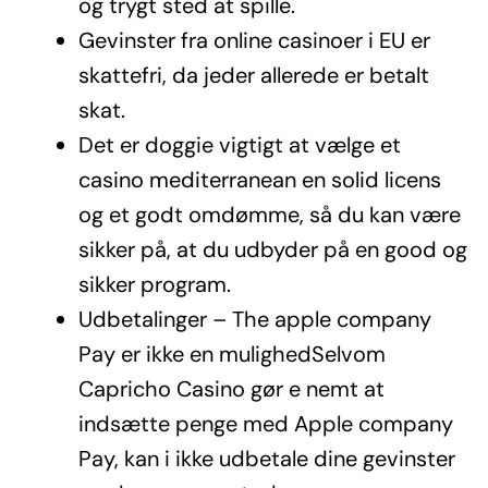
og trygt sted at spille.
Gevinster fra online casinoer i EU er
skattefri, da jeder allerede er betalt
skat.
Det er doggie vigtigt at vælge et
casino mediterranean en solid licens
og et godt omdømme, så du kan være
sikker på, at du udbyder på en good og
sikker program.
Udbetalinger – The apple company
Pay er ikke en mulighedSelvom
Capricho Casino gør e nemt at
indsætte penge med Apple company
Pay, kan i ikke udbetale dine gevinster