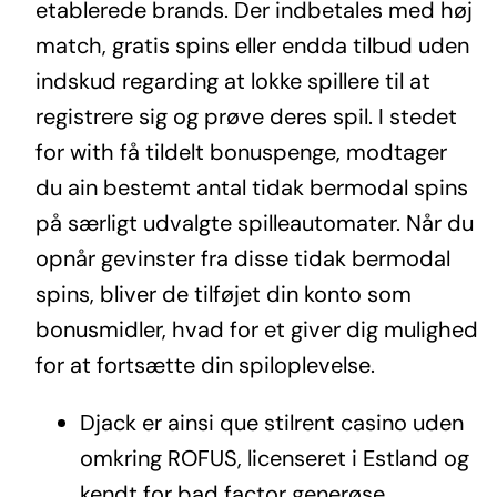
etablerede brands. Der indbetales med høj
match, gratis spins eller endda tilbud uden
indskud regarding at lokke spillere til at
registrere sig og prøve deres spil. I stedet
for with få tildelt bonuspenge, modtager
du ain bestemt antal tidak bermodal spins
på særligt udvalgte spilleautomater. Når du
opnår gevinster fra disse tidak bermodal
spins, bliver de tilføjet din konto som
bonusmidler, hvad for et giver dig mulighed
for at fortsætte din spiloplevelse.
Djack er ainsi que stilrent casino uden
omkring ROFUS, licenseret i Estland og
kendt for bad factor generøse