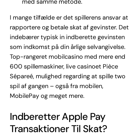
med samme metode.
I mange tilfælde er det spillerens ansvar at
rapportere og betale skat af gevinster. Det
indebærer typisk in indberette gevinsten
som indkomst på din årlige selvangivelse.
Top-rangeret mobilcasino med mere end
600 spillemaskiner, live casinoet Pièce
Sépareé, mulighed regarding at spille two
spil af gangen – også fra mobilen,
MobilePay og meget mere.
Indberetter Apple Pay
Transaktioner Til Skat?