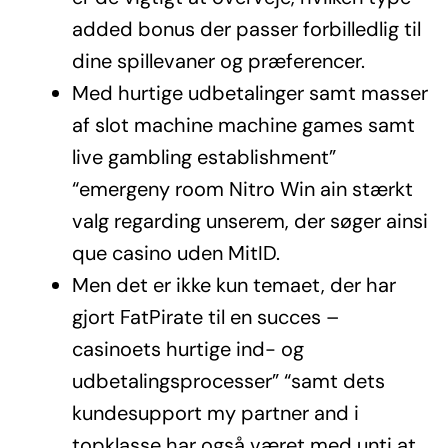
added bonus der passer forbilledlig til
dine spillevaner og præferencer.
Med hurtige udbetalinger samt masser
af slot machine machine games samt
live gambling establishment”
“emergeny room Nitro Win ain stærkt
valg regarding unserem, der søger ainsi
que casino uden MitID.
Men det er ikke kun temaet, der har
gjort FatPirate til en succes –
casinoets hurtige ind- og
udbetalingsprocesser” “samt dets
kundesupport my partner and i
topklasse har også været med unti at