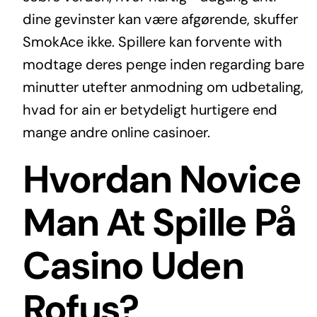
dine gevinster kan være afgørende, skuffer
SmokAce ikke. Spillere kan forvente with
modtage deres penge inden regarding bare
minutter utefter anmodning om udbetaling,
hvad for ain er betydeligt hurtigere end
mange andre online casinoer.
Hvordan Novice
Man At Spille På
Casino Uden
Rofus?