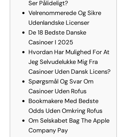
Ser Pålideligt?
Velrenommerede Og Sikre
Udenlandske Licenser
De 18 Bedste Danske
Casinoer I 2025
Hvordan Har Mulighed For At
Jeg Selvudelukke Mig Fra
Casinoer Uden Dansk Licens?
Spørgsmål Og Svar Om
Casinoer Uden Rofus
Bookmakere Med Bedste
Odds Uden Omkring Rofus
Om Selskabet Bag The Apple
Company Pay