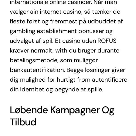
internationale online casinoer. Når man
vælger ain internet casino, så tænker de
fleste først og fremmest på udbuddet af
gambling establishment bonusser og
udvalget af spil. Et casino uden ROFUS
kræver normalt, with du bruger durante
betalingsmetode, som muliggør
bankautentifikation. Begge løsninger giver
dig mulighed for hurtigt from autentificere
din identitet og begynde at spille.
Løbende Kampagner Og
Tilbud