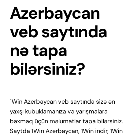
Azerbaycan
veb saytında
nə tapa
bilərsiniz?
1Win Azerbaycan veb saytında sizə ən
yaxşı kubuklamanıza və yarışmalara
baxmaq üçün məlumatlar tapa bilərsiniz.
Saytda 1Win Azerbaycan, 1Win indir, 1Win