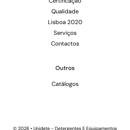
Certificação
Qualidade
Lisboa 2020
Serviços
Contactos
Outros
Catálogos
©
2026 • Unidete - Detergentes E Equipamentos