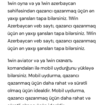
1win oyna və ya 1win azerbaycan
səhifəsindən qazancı qazanmaq üçün ən
yaxşı şansları tapa bilərsiniz. 1Win
Azerbaycan veb saytı, qazancı qazanmaq
üçün ən yaxşı şansları tapa bilərsiniz. 1Win
Azerbaycan veb saytı, qazancı qazanmaq
üçün ən yaxşı şansları tapa bilərsiniz.
1win aviator və ya 1win скачать
komandaları ilə mobil uydurğunu yükləyə
bilərsiniz. Mobil uydurma, qazancı
qazanmaq üçün daha rahat və sürətli
olmaq üçün idealdir. Mobil uydurma,
qazancı qazanmaq üçün daha rahat və