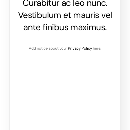
Curabitur ac leo nunc.
Vestibulum et mauris vel
ante finibus maximus.
Add notice about your
Privacy Policy
here.