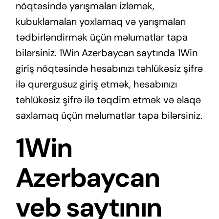
nöqtəsində yarışmaları izləmək,
kubuklamaları yoxlamaq və yarışmaları
tədbirləndirmək üçün məlumatlar tapa
bilərsiniz. 1Win Azerbaycan saytında 1Win
giriş nöqtəsində hesabınızı təhlükəsiz şifrə
ilə qurergusuz giriş etmək, hesabınızı
təhlükəsiz şifrə ilə təqdim etmək və əlaqə
saxlamaq üçün məlumatlar tapa bilərsiniz.
1Win
Azerbaycan
veb saytının