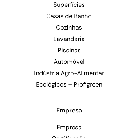
Superfícies
Casas de Banho
Cozinhas
Lavandaria
Piscinas
Automóvel
Indústria Agro-Alimentar
Ecológicos – Profigreen
Empresa
Empresa