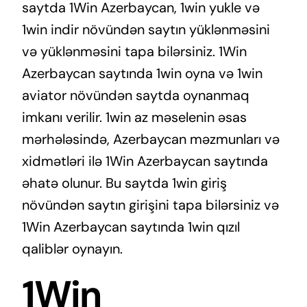
saytda 1Win Azerbaycan, 1win yukle və
1win indir növündən saytın yüklənməsini
və yüklənməsini tapa bilərsiniz. 1Win
Azerbaycan saytında 1win oyna və 1win
aviator növündən saytda oynanmaq
imkanı verilir. 1win az məselenin əsas
mərhələsində, Azerbaycan məzmunları və
xidmətləri ilə 1Win Azerbaycan saytında
əhatə olunur. Bu saytda 1win giriş
növündən saytın girişini tapa bilərsiniz və
1Win Azerbaycan saytında 1win qızıl
qaliblər oynayın.
1Win