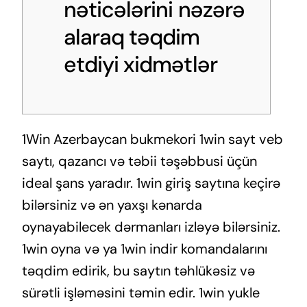
nəticələrini nəzərə
alaraq təqdim
etdiyi xidmətlər
1Win Azerbaycan bukmekori
1win sayt
veb
saytı, qazancı və təbii təşəbbusi üçün
ideal şans yaradır. 1win giriş saytına keçirə
bilərsiniz və ən yaxşı kənarda
oynayabilecek dərmanları izləyə bilərsiniz.
1win oyna və ya 1win indir komandalarını
təqdim edirik, bu saytın təhlükəsiz və
sürətli işləməsini təmin edir. 1win yukle