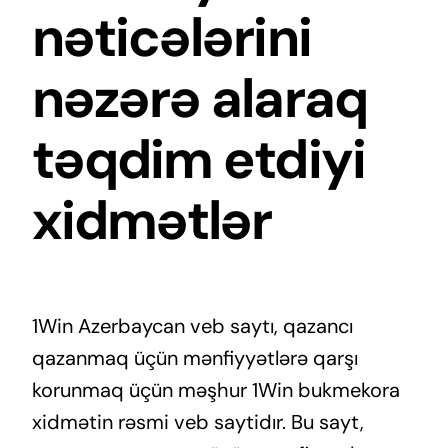
nəticələrini
nəzərə alaraq
təqdim etdiyi
xidmətlər
1Win Azerbaycan veb saytı, qazancı
qazanmaq üçün mənfiyyətlərə qarşı
korunmaq üçün məşhur 1Win bukmekora
xidmətin rəsmi veb saytidır. Bu sayt,