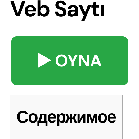
Veb Saytı
▶️ OYNA
Содержимое