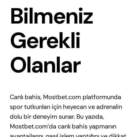
Bilmeniz
Gerekli
Olanlar
Canlı bahis, Mostbet.com platformunda
spor tutkunları için heyecan ve adrenalin
dolu bir deneyim sunar. Bu yazıda,
Mostbet.com’da canlı bahis yapmanın
avantajlarını, nasıl işlem yaptığını ve dikkat