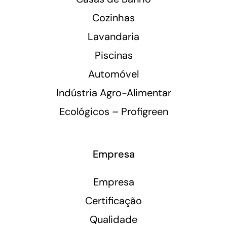
Cozinhas
Lavandaria
Piscinas
Automóvel
Indústria Agro-Alimentar
Ecológicos – Profigreen
Empresa
Empresa
Certificação
Qualidade