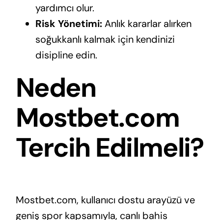
yardımcı olur.
Risk Yönetimi:
Anlık kararlar alırken
soğukkanlı kalmak için kendinizi
disipline edin.
Neden
Mostbet.com
Tercih Edilmeli?
Mostbet.com, kullanıcı dostu arayüzü ve
geniş spor kapsamıyla, canlı bahis