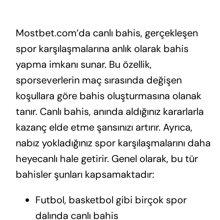
Mostbet.com’da canlı bahis, gerçekleşen
spor karşılaşmalarına anlık olarak bahis
yapma imkanı sunar. Bu özellik,
sporseverlerin maç sırasında değişen
koşullara göre bahis oluşturmasına olanak
tanır. Canlı bahis, anında aldığınız kararlarla
kazanç elde etme şansınızı artırır. Ayrıca,
nabız yokladığınız spor karşılaşmalarını daha
heyecanlı hale getirir. Genel olarak, bu tür
bahisler şunları kapsamaktadır:
Futbol, basketbol gibi birçok spor
dalında canlı bahis