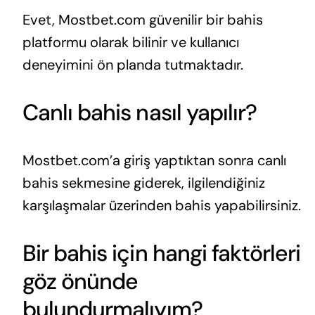
Evet, Mostbet.com güvenilir bir bahis
platformu olarak bilinir ve kullanıcı
deneyimini ön planda tutmaktadır.
Canlı bahis nasıl yapılır?
Mostbet.com’a giriş yaptıktan sonra canlı
bahis sekmesine giderek, ilgilendiğiniz
karşılaşmalar üzerinden bahis yapabilirsiniz.
Bir bahis için hangi faktörleri
göz önünde
bulundurmalıyım?