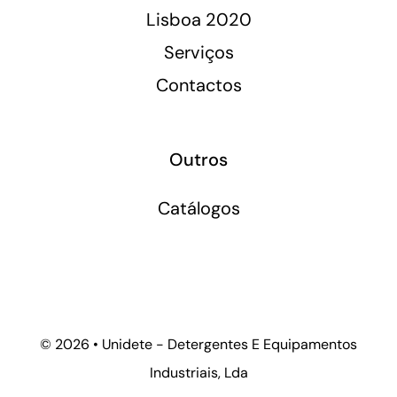
Lisboa 2020
Serviços
Contactos
Outros
Catálogos
©
2026 • Unidete - Detergentes E Equipamentos
Industriais, Lda