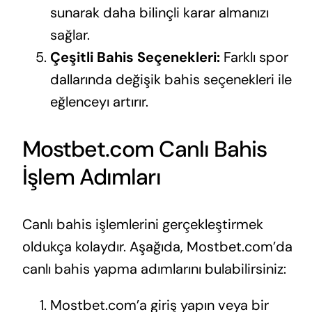
sunarak daha bilinçli karar almanızı
sağlar.
Çeşitli Bahis Seçenekleri:
Farklı spor
dallarında değişik bahis seçenekleri ile
eğlenceyı artırır.
Mostbet.com Canlı Bahis
İşlem Adımları
Canlı bahis işlemlerini gerçekleştirmek
oldukça kolaydır. Aşağıda, Mostbet.com’da
canlı bahis yapma adımlarını bulabilirsiniz:
Mostbet.com’a giriş yapın veya bir