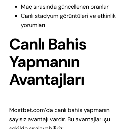
Maç sırasında güncellenen oranlar
Canlı stadyum görüntüleri ve etkinlik
yorumları
Canlı Bahis
Yapmanın
Avantajları
Mostbet.com’da canlı bahis yapmanın
sayısız avantajı vardır. Bu avantajları şu
şekilde sıralayabiliriz: