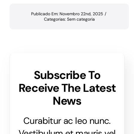
Publicado Em: Novembro 22nd, 2025
/
Categorias:
Sem categoria
Subscribe To
Receive The Latest
News
Curabitur ac leo nunc.
Vestibulum et mauris vel