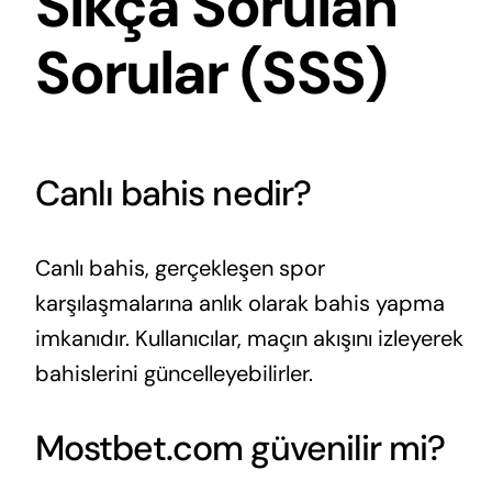
Sıkça Sorulan
Sorular (SSS)
Canlı bahis nedir?
Canlı bahis, gerçekleşen spor
karşılaşmalarına anlık olarak bahis yapma
imkanıdır. Kullanıcılar, maçın akışını izleyerek
bahislerini güncelleyebilirler.
Mostbet.com güvenilir mi?