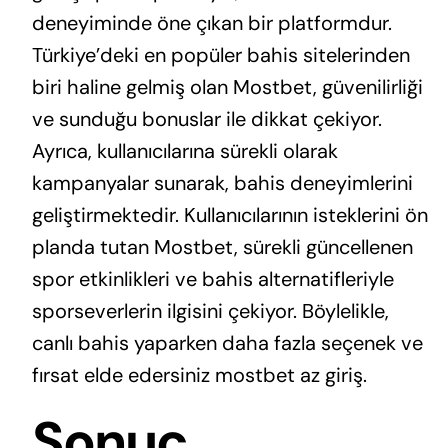
deneyiminde öne çıkan bir platformdur.
Türkiye’deki en popüler bahis sitelerinden
biri haline gelmiş olan Mostbet, güvenilirliği
ve sunduğu bonuslar ile dikkat çekiyor.
Ayrıca, kullanıcılarına sürekli olarak
kampanyalar sunarak, bahis deneyimlerini
geliştirmektedir. Kullanıcılarının isteklerini ön
planda tutan Mostbet, sürekli güncellenen
spor etkinlikleri ve bahis alternatifleriyle
sporseverlerin ilgisini çekiyor. Böylelikle,
canlı bahis yaparken daha fazla seçenek ve
fırsat elde edersiniz
mostbet az giriş
.
Sonuç